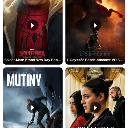
Spider-Man: Brand New Day Bande-annonce VO STFR
L'Odyssée Bande-annonce VO STFR