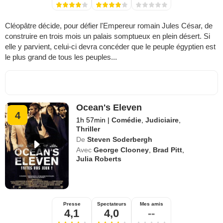
Cléopâtre décide, pour défier l'Empereur romain Jules César, de
construire en trois mois un palais somptueux en plein désert. Si
elle y parvient, celui-ci devra concéder que le peuple égyptien est
le plus grand de tous les peuples...
Ocean's Eleven
4
1h 57min
|
Comédie
,
Judiciaire
,
Thriller
De
Steven Soderbergh
Avec
George Clooney
,
Brad Pitt
,
Julia Roberts
Presse
Spectateurs
Mes amis
4,1
4,0
--