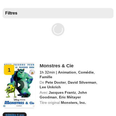
Meilleurs documentaires selon la presse
Filtres
Monstres & Cie
1
1h 32min
|
Animation
,
Comédie
,
Famille
De
Pete Docter
,
David Silverman
,
Lee Unkrich
Avec
Jacques Frantz
,
John
Goodman
,
Eric Métayer
Titre original
Monsters, Inc.
Dès 6 ans