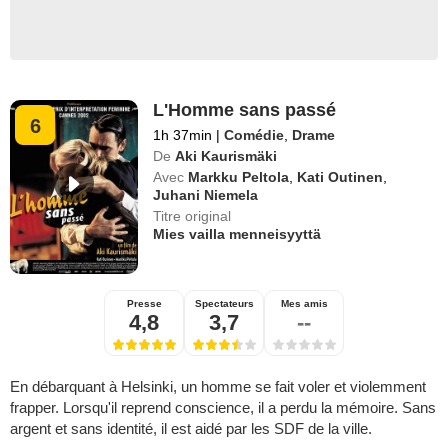
L'Homme sans passé
6
1h 37min
|
Comédie
,
Drame
De
Aki Kaurismäki
Avec
Markku Peltola
,
Kati Outinen
,
Juhani Niemela
Titre original
Mies vailla menneisyyttä
Presse
Spectateurs
Mes amis
4,8
3,7
--
En débarquant à Helsinki, un homme se fait voler et violemment
frapper. Lorsqu'il reprend conscience, il a perdu la mémoire. Sans
argent et sans identité, il est aidé par les SDF de la ville.