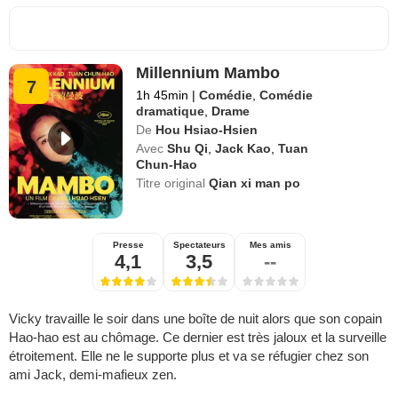
Millennium Mambo
7
1h 45min
|
Comédie
,
Comédie
dramatique
,
Drame
De
Hou Hsiao-Hsien
Avec
Shu Qi
,
Jack Kao
,
Tuan
Chun-Hao
Titre original
Qian xi man po
Presse
Spectateurs
Mes amis
4,1
3,5
--
Vicky travaille le soir dans une boîte de nuit alors que son copain
Hao-hao est au chômage. Ce dernier est très jaloux et la surveille
étroitement. Elle ne le supporte plus et va se réfugier chez son
ami Jack, demi-mafieux zen.