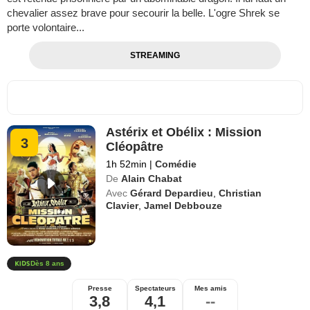
chevalier assez brave pour secourir la belle. L'ogre Shrek se
porte volontaire...
STREAMING
Astérix et Obélix : Mission
3
Cléopâtre
1h 52min
|
Comédie
De
Alain Chabat
Avec
Gérard Depardieu
,
Christian
Clavier
,
Jamel Debbouze
Dès 8 ans
Presse
Spectateurs
Mes amis
3,8
4,1
--