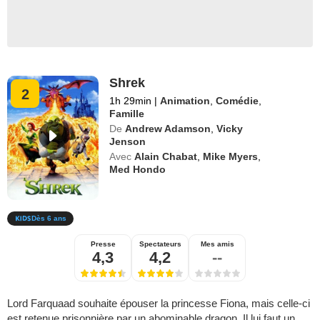
Shrek
2
1h 29min
|
Animation
,
Comédie
,
Famille
De
Andrew Adamson
,
Vicky
Jenson
Avec
Alain Chabat
,
Mike Myers
,
Med Hondo
Dès 6 ans
Presse
Spectateurs
Mes amis
4,3
4,2
--
Lord Farquaad souhaite épouser la princesse Fiona, mais celle-ci
est retenue prisonnière par un abominable dragon. Il lui faut un