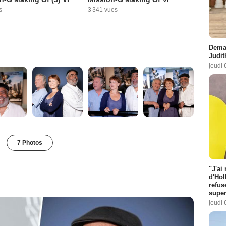
s
3 341 vues
Demai
Judit
jeudi 
7 Photos
"J'ai
d'Hol
refus
super
jeudi 