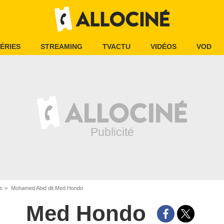
ÉRIES
STREAMING
TVACTU
VIDÉOS
VOD
is
Mohamed Abid dit Med Hondo
Med Hondo