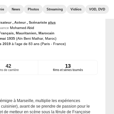
hie
News
Photos
Streaming
Vidéos
VOD, DVD
isateur
,
Acteur
,
Scénariste
plus
ssance
Mohamed Abid
Français,
Mauritanien,
Marocain
 mai 1935
(Aïn Beni Mathar, Maroc)
s 2019
à l'age de 83 ans (Paris - France)
42
13
ns de carrière
films et séries tournés
migre à Marseille, multiplie les expériences
t cuisinier), avant de se prendre de passion pour le
r et de metteur en scène sous la férule de Françoise