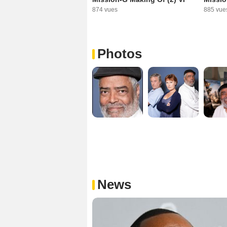
874 vues
885 vue
Photos
News