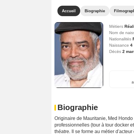
Accueil
Biographie
Filmograp
Métiers
Réal
Nom de nai
Nationalités
Naissance
4
Décès
2 mar
a
Biographie
Originaire de Mauritanie, Med Hondo é
professionnelles (tour à tour docker e
théatre. Il se forme au métier d'acteu