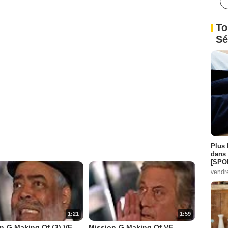
To
Sé
Plus 
dans 
[SPO
vendr
1:21
1:59
n-G Making Of (3) VF
Mission-G Making Of VF