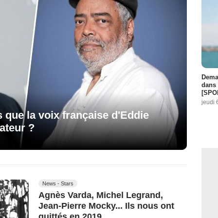
Demai
dans 
[SPO
jeudi 
 que la voix française d'Eddie
sateur ?
News - Stars
Agnès Varda, Michel Legrand,
Jean-Pierre Mocky... Ils nous ont
quittés en 2019.