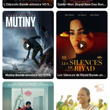
L'Odyssée Bande-annonce VO STFR
Spider-Man: Brand New Day Bande-annonce VO STFR
Mutiny Bande-annonce VO STFR
Les Silences de Riyad Bande-annonce VO STFR