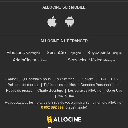
ALLOCINÉ SUR MOBILE
ALLOCINÉ À L'ÉTRANGER
Filmstarts
SensaCine
Beyazperde
Allemagne
Espagne
Turquie
AdoroCinema
Sensacine México
Brésil
Mexique
Contact
|
Qui sommes-nous
|
Recrutement
|
Publicité
|
CGU
|
CGV
|
Politique de cookies
|
Préférences cookies
|
Données Personnelles
|
Revue de presse
|
Charte d'écriture
|
Les services AlloCiné
|
Gérer Utiq
|
©AlloCiné
Retrouvez tous les horaires et infos de votre cinéma sur le numéro AlloCiné :
0 892 892 892
(0,90€/minute)