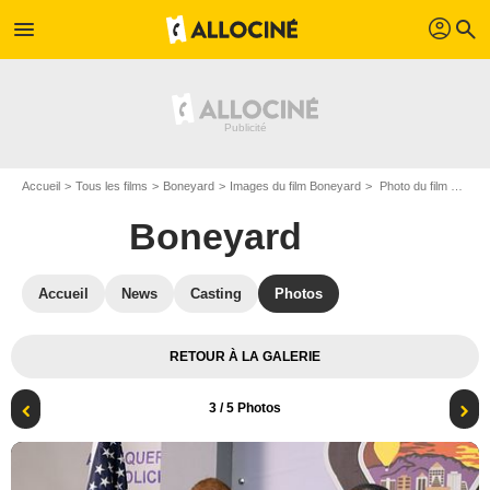
profil
menu
search
Accueil
Tous les films
Boneyard
Images du film Boneyard
Photo du film Boneyard - Photo 3
Boneyard
Accueil
News
Casting
Photos
RETOUR À LA GALERIE
3
/ 5 Photos