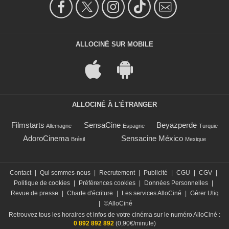
ALLOCINÉ SUR MOBILE
ALLOCINÉ À L'ÉTRANGER
Filmstarts
SensaCine
Beyazperde
Allemagne
Espagne
Turquie
AdoroCinema
Sensacine México
Brésil
Mexique
Contact
|
Qui sommes-nous
|
Recrutement
|
Publicité
|
CGU
|
CGV
|
Politique de cookies
|
Préférences cookies
|
Données Personnelles
|
Revue de presse
|
Charte d'écriture
|
Les services AlloCiné
|
Gérer Utiq
|
©AlloCiné
Retrouvez tous les horaires et infos de votre cinéma sur le numéro AlloCiné :
0 892 892 892
(0,90€/minute)