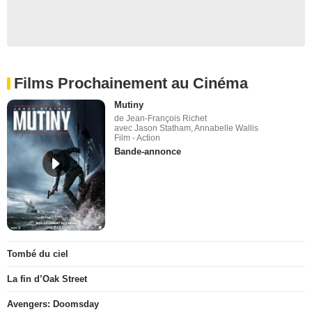
Films Prochainement au Cinéma
Mutiny
de Jean-François Richet
avec Jason Statham, Annabelle Wallis
Film - Action
Bande-annonce
Tombé du ciel
La fin d’Oak Street
Avengers: Doomsday