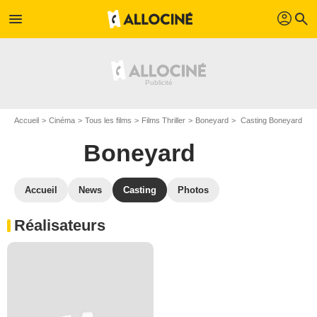
profil
menu
search
Accueil
Cinéma
Tous les films
Films Thriller
Boneyard
Casting Boneyard
Boneyard
Accueil
News
Casting
Photos
Réalisateurs