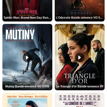
Spider-Man: Brand New Day Bande-annonce VO STFR
L'Odyssée Bande-annonce VO STFR
Mutiny Bande-annonce VO STFR
Le Triangle d'or Bande-annonce VF