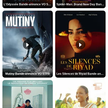
L'Odyssée Bande-annonce VO STFR
Spider-Man: Brand New Day Bande-annonce VO STFR
Mutiny Bande-annonce VO STFR
Les Silences de Riyad Bande-annonce VO STFR