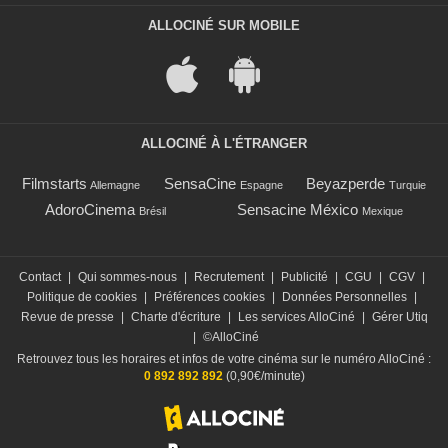
ALLOCINÉ SUR MOBILE
ALLOCINÉ À L'ÉTRANGER
Filmstarts
SensaCine
Beyazperde
Allemagne
Espagne
Turquie
AdoroCinema
Sensacine México
Brésil
Mexique
Contact
|
Qui sommes-nous
|
Recrutement
|
Publicité
|
CGU
|
CGV
|
Politique de cookies
|
Préférences cookies
|
Données Personnelles
|
Revue de presse
|
Charte d'écriture
|
Les services AlloCiné
|
Gérer Utiq
|
©AlloCiné
Retrouvez tous les horaires et infos de votre cinéma sur le numéro AlloCiné :
0 892 892 892
(0,90€/minute)