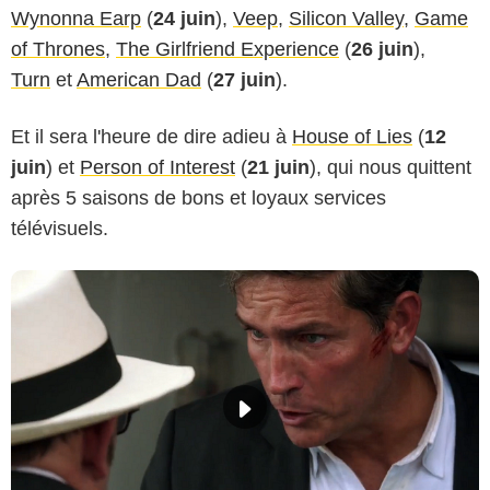
Wynonna Earp
(
24 juin
),
Veep
,
Silicon Valley
,
Game
of Thrones
,
The Girlfriend Experience
(
26 juin
),
Turn
et
American Dad
(
27 juin
).
Et il sera l'heure de dire adieu à
House of Lies
(
12
juin
) et
Person of Interest
(
21 juin
), qui nous quittent
après 5 saisons de bons et loyaux services
télévisuels.