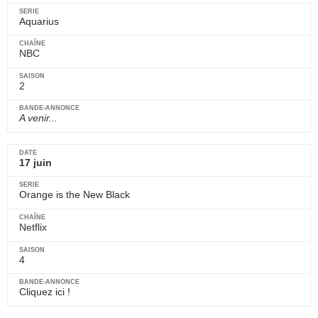
Aquarius
NBC
2
A venir...
17 juin
Orange is the New Black
Netflix
4
Cliquez ici !