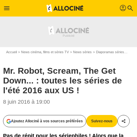
profil
menu
search
Accueil
News cinéma, films et séries TV
News séries
Diaporamas séries
Mr. R
Mr. Robot, Scream, The Get
Down... : toutes les séries de
l'été 2016 aux US !
8 juin 2016 à 19:00
Ajoutez Allociné à vos sources préférées
Suivez-nous
Partag
Pas de répit pour les sériephiles ! Alors que la