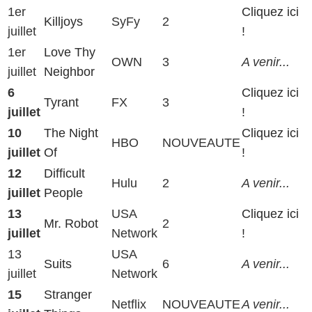
1er
Cliquez ici
Killjoys
SyFy
2
juillet
!
1er
Love Thy
OWN
3
A venir...
juillet
Neighbor
6
Cliquez ici
Tyrant
FX
3
juillet
!
10
The Night
Cliquez ici
HBO
NOUVEAUTE
juillet
Of
!
12
Difficult
Hulu
2
A venir...
juillet
People
13
USA
Cliquez ici
Mr. Robot
2
juillet
Network
!
13
USA
Suits
6
A venir...
juillet
Network
15
Stranger
Netflix
NOUVEAUTE
A venir...