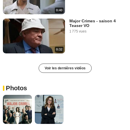
0:40
Major Crimes - saison 4
Teaser VO
1 775 vues
0:32
Voir les dernières vidéos
Photos