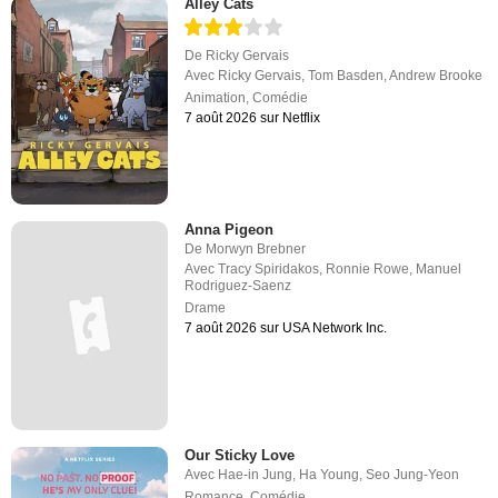
Alley Cats
De
Ricky Gervais
Avec
Ricky Gervais
,
Tom Basden
,
Andrew Brooke
Animation
,
Comédie
7 août 2026 sur Netflix
Anna Pigeon
De
Morwyn Brebner
Avec
Tracy Spiridakos
,
Ronnie Rowe
,
Manuel
Rodriguez-Saenz
Drame
7 août 2026 sur USA Network Inc.
Our Sticky Love
Avec
Hae-in Jung
,
Ha Young
,
Seo Jung-Yeon
Romance
,
Comédie