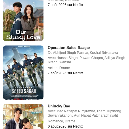
7 août 2026 sur Netflix
Operation Safed Saagar
De
Abhijeet Singh Parmar
,
Kushal Srivastava
Avec
Harssh Singh
,
Pawan Chopra
,
Adittya Singh
Rraghuwanshi
Action
,
Drame
7 août 2026 sur Netflix
Unlucky Bae
Avec
Mac Nattapat Nimjirawat
,
Tham Tupthong
Suwanrakanont
,
Aun Napat Patcharachavalit
Romance
,
Drame
6 août 2026 sur Netflix