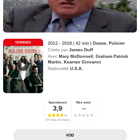
TERMINÉE
2012 - 2018
|
42 min
|
Drame
,
Policier
Créée par
James Duff
Avec
Mary McDonnell
,
Graham Patrick
Martin
,
Kearran Giovanni
Nationalité
U.S.A.
Spectateurs
Mes amis
3,9
--
237 notes, 18 critiques
VOD