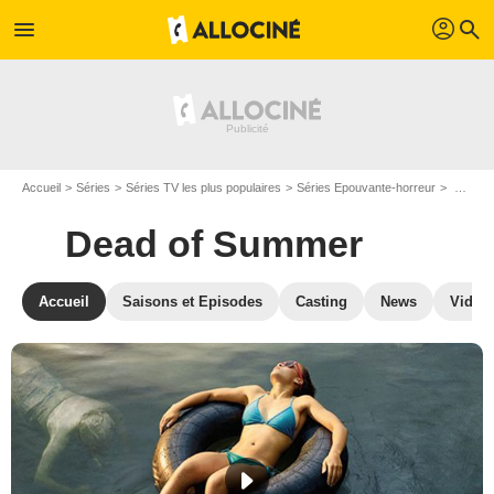
profil
menu
search
Accueil
Séries
Séries TV les plus populaires
Séries Epouvante-horreur
Dead of Summer
Dead of Summer
Accueil
Saisons et Episodes
Casting
News
Vidéo