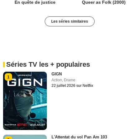
En quête de justice
Queer as Folk (2000)
Les séries similaires
Séries TV les + populaires
GIGN
1
Action
,
Drame
22 juillet 2026 sur Netflix
L'Attentat du vol Pan Am 103