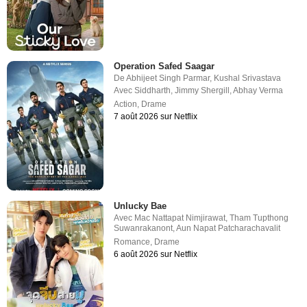
Operation Safed Saagar
De
Abhijeet Singh Parmar
,
Kushal Srivastava
Avec
Siddharth
,
Jimmy Shergill
,
Abhay Verma
Action
,
Drame
7 août 2026 sur Netflix
Unlucky Bae
Avec
Mac Nattapat Nimjirawat
,
Tham Tupthong
Suwanrakanont
,
Aun Napat Patcharachavalit
Romance
,
Drame
6 août 2026 sur Netflix