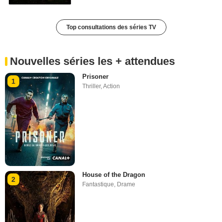
Top consultations des séries TV
Nouvelles séries les + attendues
Prisoner
1
Thriller
,
Action
House of the Dragon
2
Fantastique
,
Drame