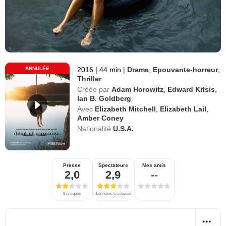
ANNULÉE
2016
|
44 min
|
Drame
,
Epouvante-horreur
,
Thriller
Créée par
Adam Horowitz
,
Edward Kitsis
,
Ian B. Goldberg
Avec
Elizabeth Mitchell
,
Elizabeth Lail
,
Amber Coney
Nationalité
U.S.A.
Presse
Spectateurs
Mes amis
2,0
2,9
--
9 critiques
132 notes, 6 critiques