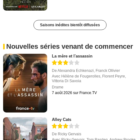
Saisons inédites bientôt diffusées
Nouvelles séries venant de commencer
La mère et l'assassin
De
Alexandra Echkenazi
,
Franck Ollivier
Avec
Hélène de Fougerolles
,
Florent Peyre
,
Vittoria Di Savoia
Drame
7 août 2026 sur France.TV
Alley Cats
De
Ricky Gervais
Avec
Ricky Gervais
,
Tom Basden
,
Andrew Brooke