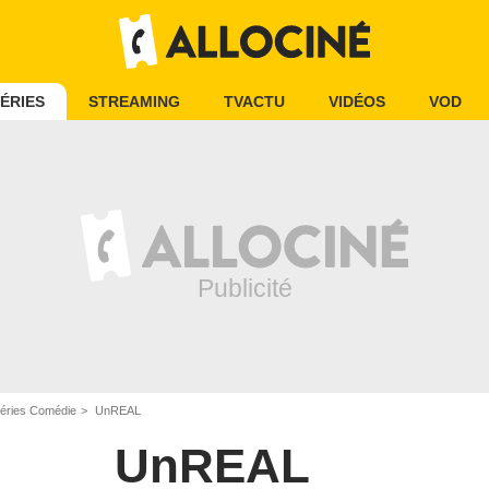
ÉRIES
STREAMING
TVACTU
VIDÉOS
VOD
éries Comédie
UnREAL
UnREAL