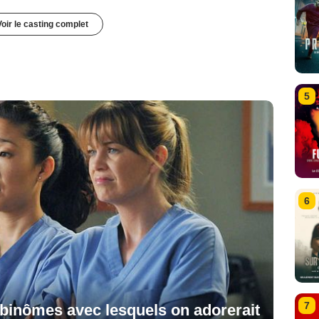
Voir le casting complet
5
6
7
 binômes avec lesquels on adorerait