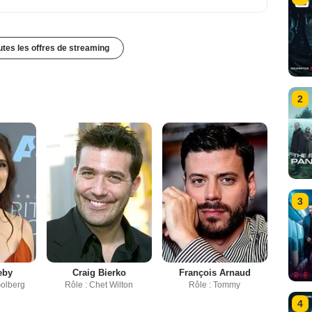
outes les offres de streaming
2
3
eby
Craig Bierko
François Arnaud
Golberg
Rôle : Chet Wilton
Rôle : Tommy
4