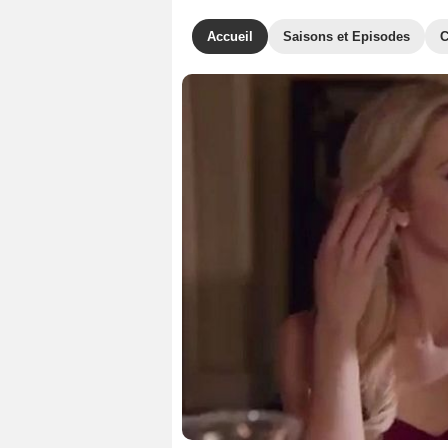
Accueil
Saisons et Episodes
C