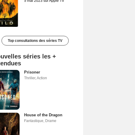
5 mai 2023 sur Apple TV
Top consultations des séries TV
uvelles séries les +
tendues
Prisoner
Thriller
,
Action
House of the Dragon
Fantastique
,
Drame