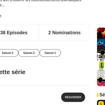
...
e
38 Episodes
2 Nominations
Saison 3
Saison 2
Saison 1
tte série
Sé
REGARDER
1