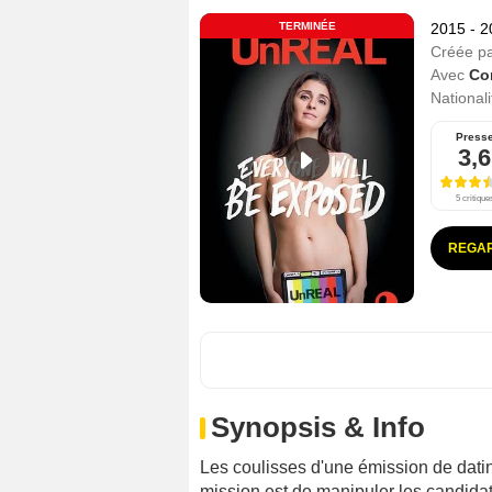
TERMINÉE
2015 - 
Créée p
Avec
Co
Nationali
Press
3,6
5 critique
REGAR
Synopsis & Info
Les coulisses d'une émission de datin
mission est de manipuler les candida