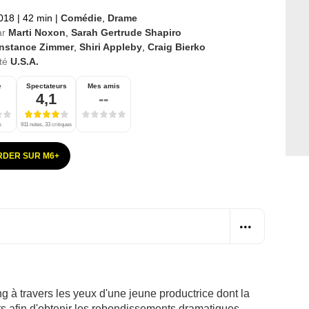
2018
|
42 min
|
Comédie
,
Drame
ar
Marti Noxon
,
Sarah Gertrude Shapiro
nstance Zimmer
,
Shiri Appleby
,
Craig Bierko
té
U.S.A.
e
Spectateurs
Mes amis
4,1
--
s
911 notes, 33 critiques
DER SUR M6+
g à travers les yeux d'une jeune productrice dont la
ts afin d'obtenir les rebondissements dramatiques