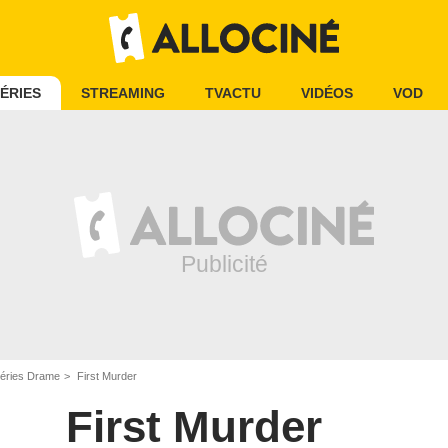
ÉRIES
STREAMING
TVACTU
VIDÉOS
VOD
éries Drame
First Murder
First Murder