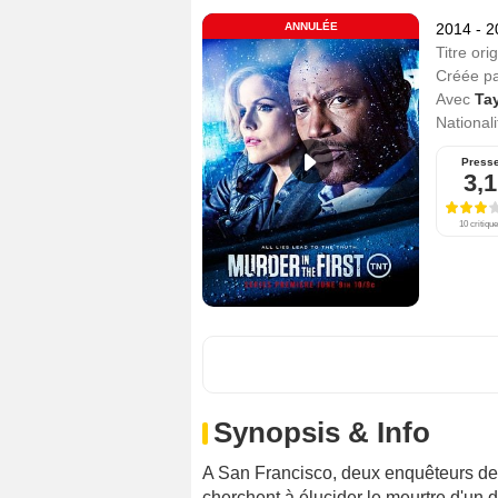
ANNULÉE
2014 - 
Titre orig
Créée p
Avec
Ta
Nationali
Press
3,1
10 critiqu
Synopsis & Info
A San Francisco, deux enquêteurs de l
cherchent à élucider le meurtre d'un 