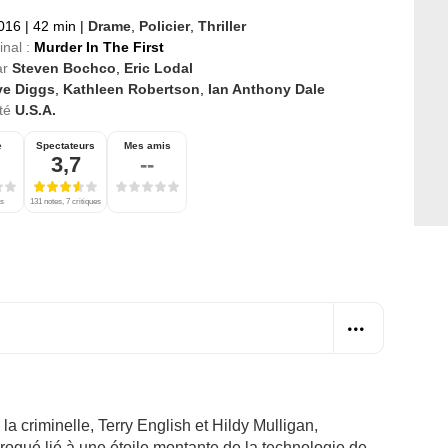
2016
|
42 min
|
Drame
,
Policier
,
Thriller
inal :
Murder In The First
ar
Steven Bochco
,
Eric Lodal
ye Diggs
,
Kathleen Robertson
,
Ian Anthony Dale
té
U.S.A.
e
Spectateurs
Mes amis
3,7
--
es
131 notes, 7 critiques
a criminelle, Terry English et Hildy Mulligan,
drogué lié à une étoile montante de la technologie de