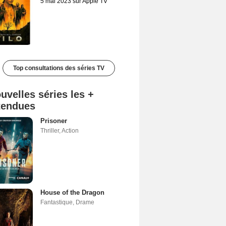
5 mai 2023 sur Apple TV
Top consultations des séries TV
uvelles séries les +
tendues
Prisoner
Thriller
,
Action
House of the Dragon
Fantastique
,
Drame