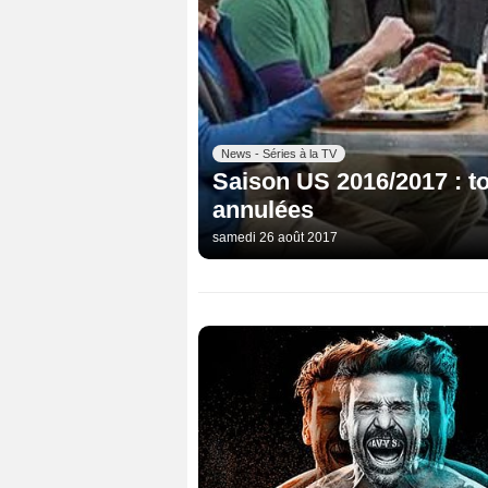
News - Séries à la TV
Saison US 2016/2017 : to
annulées
samedi 26 août 2017