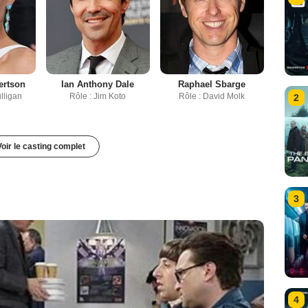
ertson
Ian Anthony Dale
Raphael Sbarge
ulligan
Rôle : Jim Koto
Rôle : David Molk
2
Voir le casting complet
3
4