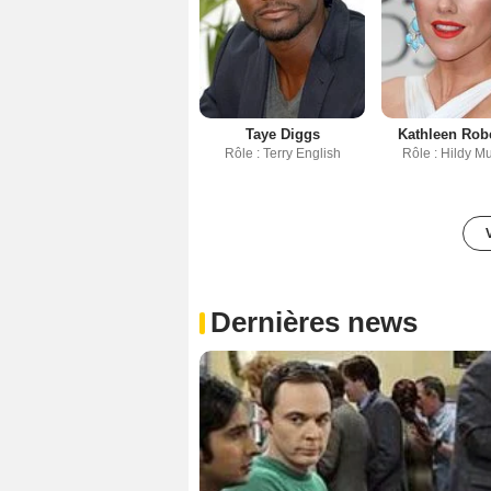
Taye Diggs
Kathleen Rob
Rôle : Terry English
Rôle : Hildy M
Dernières news