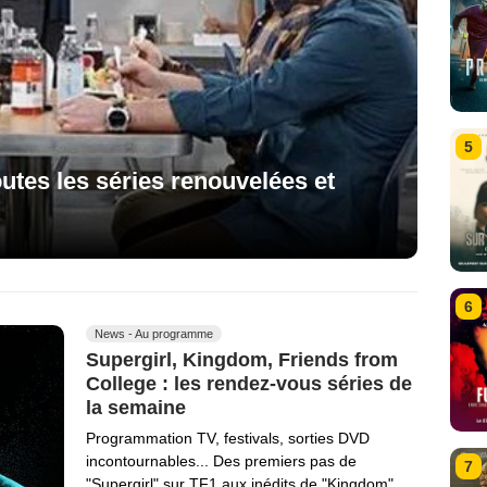
5
utes les séries renouvelées et
6
News - Au programme
Supergirl, Kingdom, Friends from
College : les rendez-vous séries de
la semaine
Programmation TV, festivals, sorties DVD
incontournables... Des premiers pas de
7
"Supergirl" sur TF1 aux inédits de "Kingdom",…