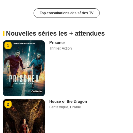
Top consultations des séries TV
Nouvelles séries les + attendues
Prisoner
1
Thriller
,
Action
House of the Dragon
2
Fantastique
,
Drame