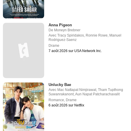
Anna Pigeon
De
Morwyn Brebner
Avec
Tracy Spiridakos
,
Ronnie Rowe
,
Manuel
Rodriguez-Saenz
Drame
7 août 2026 sur USA Network Inc.
Unlucky Bae
Avec
Mac Nattapat Nimjirawat
,
Tham Tupthong
Suwanrakanont
,
Aun Napat Patcharachavalit
Romance
,
Drame
6 août 2026 sur Netflix