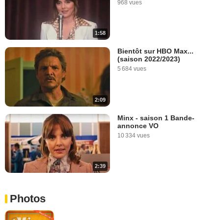
968 vues
1:58
Bientôt sur HBO Max...
(saison 2022/2023)
5 684 vues
2:09
Minx - saison 1 Bande-
annonce VO
10 334 vues
2:39
Photos