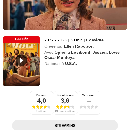
ANNULÉE
2022 - 2023
|
30 min
|
Comédie
Créée par
Ellen Rapoport
Avec
Ophelia Lovibond
,
Jessica Lowe
,
Oscar Montoya
Nationalité
U.S.A.
Presse
Spectateurs
Mes amis
4,0
3,6
--
9 critiques
102 notes, 6 critiques
STREAMING