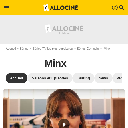
profil
menu
search
Accueil
Séries
Séries TV les plus populaires
Séries Comédie
Minx
Minx
Accueil
Saisons et Episodes
Casting
News
Vidéo