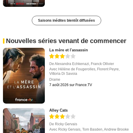
Saisons inédites bientôt diffusées
Nouvelles séries venant de commencer
La mère et l'assassin
De
Alexandra Echkenazi
,
Franck Ollivier
Avec
Hélène de Fougerolles
,
Florent Peyre
,
Vittoria Di Savoia
Drame
7 août 2026 sur France.TV
Alley Cats
De
Ricky Gervais
Avec
Ricky Gervais
,
Tom Basden
,
Andrew Brooke