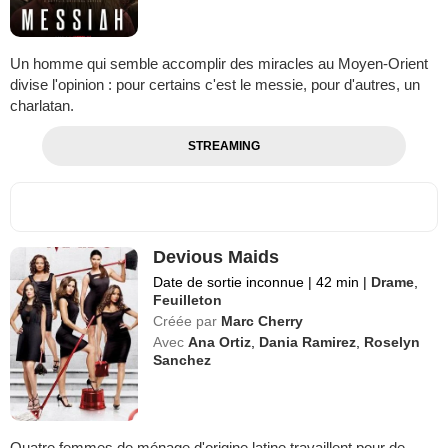
Un homme qui semble accomplir des miracles au Moyen-Orient
divise l'opinion : pour certains c'est le messie, pour d'autres, un
charlatan.
STREAMING
Devious Maids
Date de sortie inconnue
|
42 min
|
Drame
,
Feuilleton
Créée par
Marc Cherry
Avec
Ana Ortiz
,
Dania Ramirez
,
Roselyn
Sanchez
Quatre femmes de ménage d'origine latine travaillent pour de