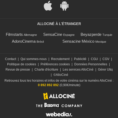
ALLOCINÉ À L'ÉTRANGER
Filmstarts
SensaCine
Beyazperde
Allemagne
Espagne
Turquie
AdoroCinema
Sensacine México
Brésil
Mexique
Contact
|
Qui sommes-nous
|
Recrutement
|
Publicité
|
CGU
|
CGV
|
Politique de cookies
|
Préférences cookies
|
Données Personnelles
|
Revue de presse
|
Charte d'écriture
|
Les services AlloCiné
|
Gérer Utiq
|
©AlloCiné
Retrouvez tous les horaires et infos de votre cinéma sur le numéro AlloCiné :
0 892 892 892
(0,90€/minute)