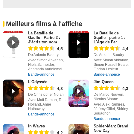
Meilleurs films à l'affiche
La Bataille de
La Bataille de
Gaulle - Partie 2 :
Gaulle - partie 1 :
J’écris ton nom
L'Âge de Fer
4,5
4,4
De Antonin Baudry
De Antonin Baudry
Avec Simon Abkarian,
Avec Simon Abkarian,
Niels Schneider,
Simon Russell Beale,
Anamaria Vartolomei
Florian Lesieur
Bande-annonce
Bande-annonce
L'Odyssée
Jim Queen
4,3
4,3
De Christopher Nolan
De Marco Nguyen,
Nicolas Athane
Avec Matt Damon, Tom
Holland, Anne
Avec Alex Ramires,
Hathaway
Jérémy Gillet, Shirley
Souagnon
Bande-annonce
Bande-annonce
In Waves
Spider-Man: Brand
New Day
4,2