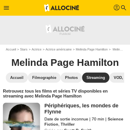
profil
menu
search
Accueil
Stars
Actrice
Actrice américaine
Melinda Page Hamilton
Melinda Page Hamilton : Films et séries online
Melinda Page Hamilton
Accueil
Filmographie
Photos
Streaming
VOD, DV
Retrouvez tous les films et séries TV disponibles en
streaming avec Melinda Page Hamilton
Périphériques, les mondes de
Flynne
Date de sortie inconnue
|
70 min
|
Science
Fiction
,
Thriller