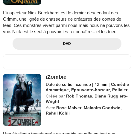
L'inspecteur Nick Burckhardt est le dernier descendant des
Grimm, une lignée de chasseurs de créatures des contes de
fées. Ces monstres vivent parmi nous mais nous ne pouvons les
voir. Nick est le seul à pouvoir les reconnaître... et les tuer.
DVD
iZombie
Date de sortie inconnue
|
42 min
|
Comédie
dramatique
,
Epouvante-horreur
,
Policier
Créée par
Rob Thomas
,
Diane Ruggiero-
Wright
Avec
Rose McIver
,
Malcolm Goodwin
,
Rahul Kohli
Une étudiante transformée en zombie travaille en tant que