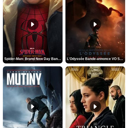
Spider-Man: Brand New Day Bande-annonce VO STFR
L'Odyssée Bande-annonce VO STFR