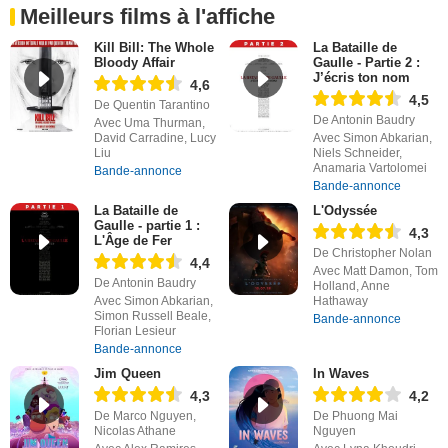
Meilleurs films à l'affiche
Kill Bill: The Whole
La Bataille de
Bloody Affair
Gaulle - Partie 2 :
J’écris ton nom
4,6
4,5
De Quentin Tarantino
De Antonin Baudry
Avec Uma Thurman,
David Carradine, Lucy
Avec Simon Abkarian,
Liu
Niels Schneider,
Anamaria Vartolomei
Bande-annonce
Bande-annonce
La Bataille de
L'Odyssée
Gaulle - partie 1 :
4,3
L'Âge de Fer
De Christopher Nolan
4,4
Avec Matt Damon, Tom
De Antonin Baudry
Holland, Anne
Avec Simon Abkarian,
Hathaway
Simon Russell Beale,
Bande-annonce
Florian Lesieur
Bande-annonce
Jim Queen
In Waves
4,3
4,2
De Marco Nguyen,
De Phuong Mai
Nicolas Athane
Nguyen