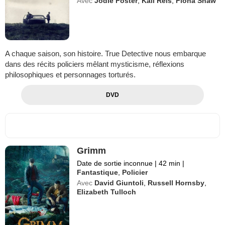
Avec
Jodie Foster
,
Kali Reis
,
Fiona Shaw
A chaque saison, son histoire. True Detective nous embarque
dans des récits policiers mêlant mysticisme, réflexions
philosophiques et personnages torturés.
DVD
Grimm
Date de sortie inconnue
|
42 min
|
Fantastique
,
Policier
Avec
David Giuntoli
,
Russell Hornsby
,
Elizabeth Tulloch