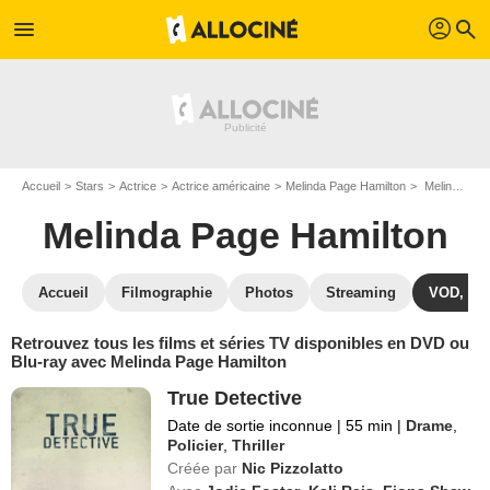
profil
menu
search
Accueil
Stars
Actrice
Actrice américaine
Melinda Page Hamilton
Melinda Page Hamilton : ses Blu-Ray, DVD, VOD, SVOD
Melinda Page Hamilton
Accueil
Filmographie
Photos
Streaming
VOD, DV
Retrouvez tous les films et séries TV disponibles en DVD ou
Blu-ray avec Melinda Page Hamilton
True Detective
Date de sortie inconnue
|
55 min
|
Drame
,
Policier
,
Thriller
Créée par
Nic Pizzolatto