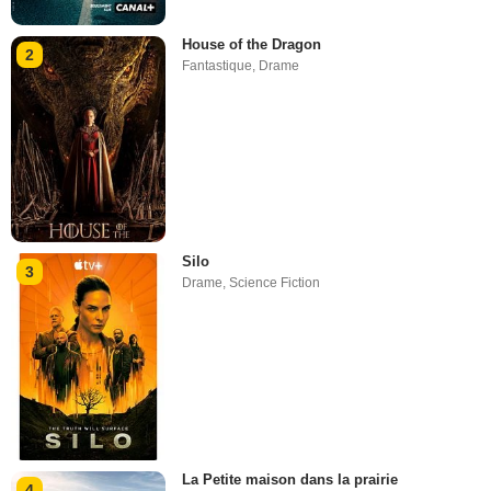
House of the Dragon
2
Fantastique
,
Drame
Silo
3
Drame
,
Science Fiction
La Petite maison dans la prairie
4