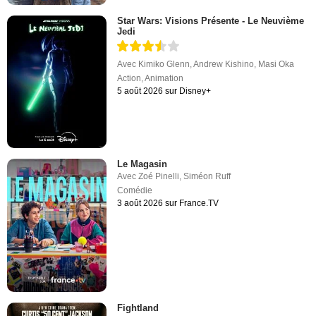
Star Wars: Visions Présente - Le Neuvième
Jedi
Avec
Kimiko Glenn
,
Andrew Kishino
,
Masi Oka
Action
,
Animation
5 août 2026 sur Disney+
Le Magasin
Avec
Zoé Pinelli
,
Siméon Ruff
Comédie
3 août 2026 sur France.TV
Fightland