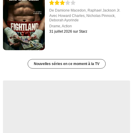
De
Damione Macedon
,
Raphael Jackson Jr.
Avec
Howard Charles
,
Nicholas Pinnock
,
Deborah Ayorinde
Drame
,
Action
31 juillet 2026 sur Starz
Nouvelles séries en ce moment à la TV