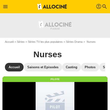
profil
menu
search
Accueil
Séries
Séries TV les plus populaires
Séries Drama
Nurses
Nurses
Accueil
Saisons et Episodes
Casting
Photos
Séri
PILOTE