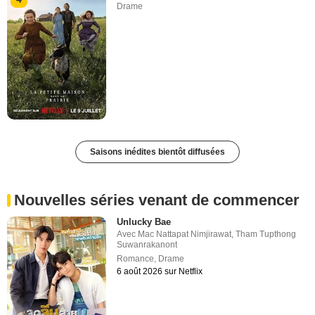
Drame
Saisons inédites bientôt diffusées
Nouvelles séries venant de commencer
Unlucky Bae
Avec
Mac Nattapat Nimjirawat
,
Tham Tupthong
Suwanrakanont
Romance
,
Drame
6 août 2026 sur Netflix