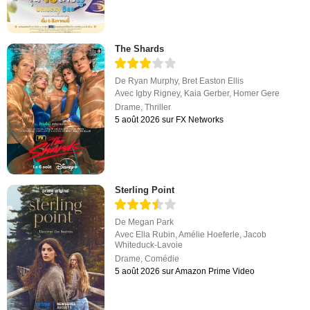
The Shards
De
Ryan Murphy
,
Bret Easton Ellis
Avec
Igby Rigney
,
Kaia Gerber
,
Homer Gere
Drame
,
Thriller
5 août 2026 sur FX Networks
Sterling Point
De
Megan Park
Avec
Ella Rubin
,
Amélie Hoeferle
,
Jacob
Whiteduck-Lavoie
Drame
,
Comédie
5 août 2026 sur Amazon Prime Video