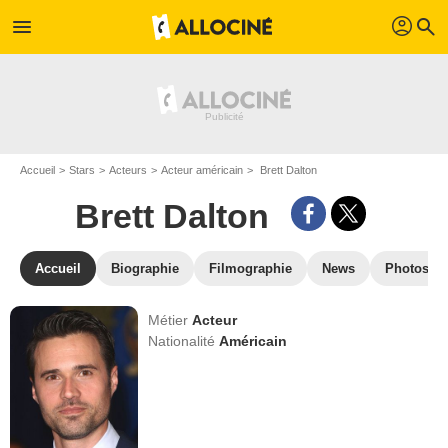
profil
menu
search
Accueil
Stars
Acteurs
Acteur américain
Brett Dalton
Brett Dalton
Accueil
Biographie
Filmographie
News
Photos
Métier
Acteur
Nationalité
Américain