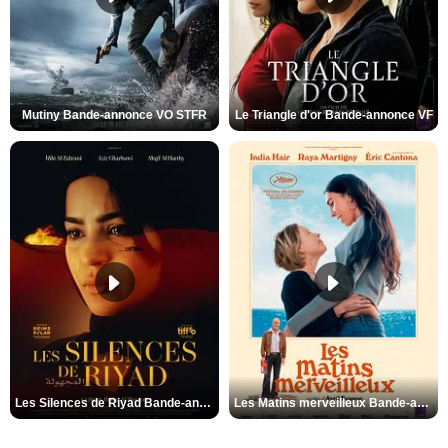
Mutiny Bande-annonce VO STFR
Le Triangle d'or Bande-annonce VF
Les Silences de Riyad Bande-annonce VO STFR
Les Matins merveilleux Bande-annonce VF