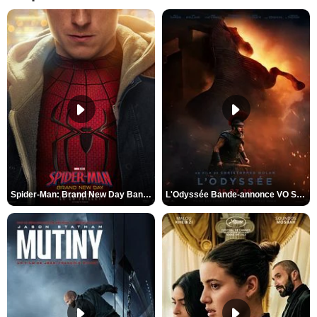
Spider-Man: Brand New Day Bande-annonce VO STFR
L'Odyssée Bande-annonce VO STFR