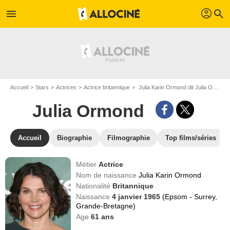
profil
menu
search
Accueil
Stars
Actrices
Actrice britannique
Julia Karin Ormond dit Julia Ormond
Julia Ormond
Accueil
Biographie
Filmographie
Top films/séries
Métier
Actrice
Nom de naissance
Julia Karin Ormond
Nationalité
Britannique
Naissance
4 janvier 1965
(Epsom - Surrey,
Grande-Bretagne)
Age
61
ans