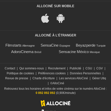
ALLOCINÉ SUR MOBILE
ALLOCINÉ À L'ÉTRANGER
Filmstarts
SensaCine
Beyazperde
Allemagne
Espagne
Turquie
AdoroCinema
Sensacine México
Brésil
Mexique
Contact
|
Qui sommes-nous
|
Recrutement
|
Publicité
|
CGU
|
CGV
|
Politique de cookies
|
Préférences cookies
|
Données Personnelles
|
Revue de presse
|
Charte d'écriture
|
Les services AlloCiné
|
Gérer Utiq
|
©AlloCiné
Retrouvez tous les horaires et infos de votre cinéma sur le numéro AlloCiné :
0 892 892 892
(0,90€/minute)