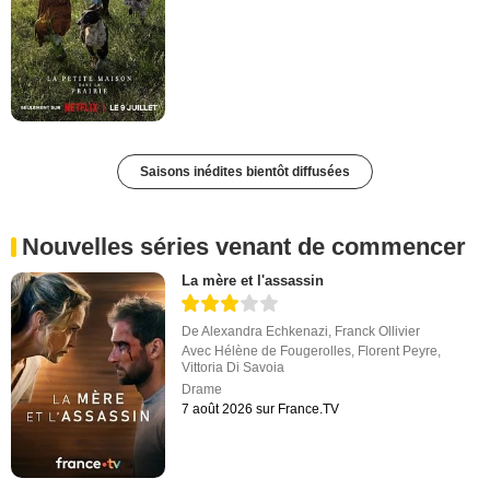
Saisons inédites bientôt diffusées
Nouvelles séries venant de commencer
La mère et l'assassin
De
Alexandra Echkenazi
,
Franck Ollivier
Avec
Hélène de Fougerolles
,
Florent Peyre
,
Vittoria Di Savoia
Drame
7 août 2026 sur France.TV