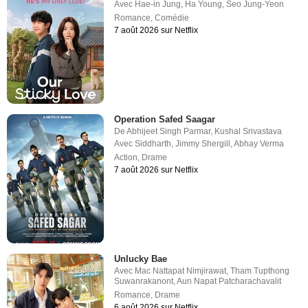
Avec
Hae-in Jung
,
Ha Young
,
Seo Jung-Yeon
Romance
,
Comédie
7 août 2026 sur Netflix
Operation Safed Saagar
De
Abhijeet Singh Parmar
,
Kushal Srivastava
Avec
Siddharth
,
Jimmy Shergill
,
Abhay Verma
Action
,
Drame
7 août 2026 sur Netflix
Unlucky Bae
Avec
Mac Nattapat Nimjirawat
,
Tham Tupthong
Suwanrakanont
,
Aun Napat Patcharachavalit
Romance
,
Drame
6 août 2026 sur Netflix