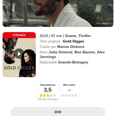
TERMINÉE
2019
|
52 min
|
Drame
,
Thriller
Titre original :
Gold Digger
Créée par
Marnie Dickens
Avec
Julia Ormond
,
Ben Barnes
,
Alex
Jennings
Nationalité
Grande-Bretagne
Spectateurs
Mes amis
3,5
--
106 notes, 20 critiques
DVD