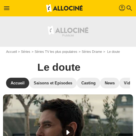
profil
menu
search
Accueil
Séries
Séries TV les plus populaires
Séries Drame
Le doute
Le doute
Accueil
Saisons et Episodes
Casting
News
Vidéo