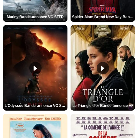
Mutiny Bande-annonce VO STFR
Spider-Man: Brand New Day Bande-annonce VO STFR
L'Odyssée Bande-annonce VO STFR
Le Triangle d'or Bande-annonce VF