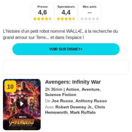
Presse
Spectateurs
Mes amis
4,6
4,4
--
L'histoire d'un petit robot nommé WALL•E, à la recherche du
grand amour sur Terre... et dans l'espace !
VOIR SUR DISNEY
+
Avengers: Infinity War
10
2h 36min
|
Action
,
Aventure
,
Science Fiction
De
Joe Russo
,
Anthony Russo
Avec
Robert Downey Jr.
,
Chris
Hemsworth
,
Mark Ruffalo