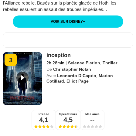
l'Alliance rebelle. Basés sur la planète glacée de Hoth, les
rebelles essuient un assaut des troupes impériales...
VOIR SUR DISNEY
+
Inception
3
2h 28min
|
Science Fiction
,
Thriller
De
Christopher Nolan
Avec
Leonardo DiCaprio
,
Marion
Cotillard
,
Elliot Page
Presse
Spectateurs
Mes amis
4,1
4,5
--