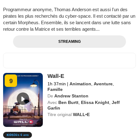
Programmeur anonyme, Thomas Anderson est aussi l'un des
pirates les plus recherchés du cyber-space. Il est contacté par un
certain Morpheus. Ensemble, ils se lancent dans une lutte sans
retour contre la Matrice et ses terribles agents...
STREAMING
Wall-E
9
1h 37min
|
Animation
,
Aventure
,
Famille
De
Andrew Stanton
Avec
Ben Burtt
,
Elissa Knight
,
Jeff
Garlin
Titre original
WALL•E
Dès 6 ans