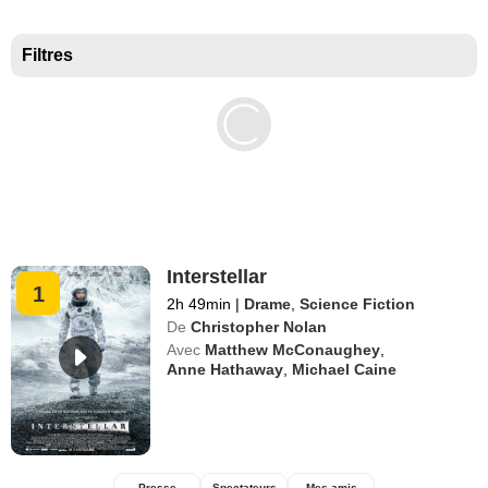
Meilleurs documentaires selon la presse
Filtres
Interstellar
1
2h 49min
|
Drame
,
Science Fiction
De
Christopher Nolan
Avec
Matthew McConaughey
,
Anne Hathaway
,
Michael Caine
Presse
Spectateurs
Mes amis