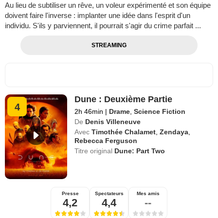
Au lieu de subtiliser un rêve, un voleur expérimenté et son équipe
doivent faire l'inverse : implanter une idée dans l'esprit d'un
individu. S'ils y parviennent, il pourrait s'agir du crime parfait ...
STREAMING
Dune : Deuxième Partie
4
2h 46min
|
Drame
,
Science Fiction
De
Denis Villeneuve
Avec
Timothée Chalamet
,
Zendaya
,
Rebecca Ferguson
Titre original
Dune: Part Two
Presse
Spectateurs
Mes amis
4,2
4,4
--