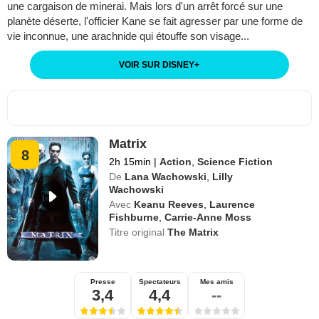
une cargaison de minerai. Mais lors d'un arrêt forcé sur une
planète déserte, l'officier Kane se fait agresser par une forme de
vie inconnue, une arachnide qui étouffe son visage...
VOIR SUR DISNEY
+
Matrix
8
2h 15min
|
Action
,
Science Fiction
De
Lana Wachowski
,
Lilly
Wachowski
Avec
Keanu Reeves
,
Laurence
Fishburne
,
Carrie-Anne Moss
Titre original
The Matrix
Presse
Spectateurs
Mes amis
3,4
4,4
--