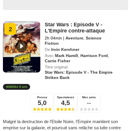
Star Wars : Episode V -
2
L'Empire contre-attaque
2h 04min
|
Aventure
,
Science
Fiction
De
Irvin Kershner
Avec
Mark Hamill
,
Harrison Ford
,
Carrie Fisher
Titre original
Star Wars: Episode V - The Empire
Strikes Back
Dès 8 ans
Presse
Spectateurs
Mes amis
5,0
4,5
--
Malgré la destruction de l'Etoile Noire, l'Empire maintient son
emprise sur la galaxie, et poursuit sans relâche sa lutte contre