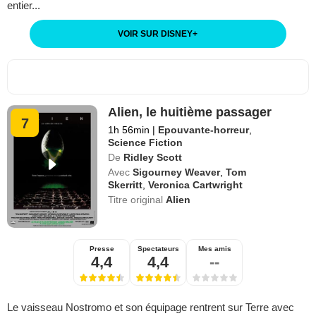
entier...
VOIR SUR DISNEY
+
Alien, le huitième passager
7
1h 56min
|
Epouvante-horreur
,
Science Fiction
De
Ridley Scott
Avec
Sigourney Weaver
,
Tom
Skerritt
,
Veronica Cartwright
Titre original
Alien
Presse
Spectateurs
Mes amis
4,4
4,4
--
Le vaisseau Nostromo et son équipage rentrent sur Terre avec