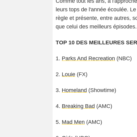
Comme tout les ans, à l'approche 
leurs tops de l'année écoulée. L
règle et présente, entre autres, 
que celui des meilleurs épisodes.
TOP 10 DES MEILLEURES SERI
1.
Parks And Recreation
(NBC)
2.
Louie
(FX)
3.
Homeland
(Showtime)
4.
Breaking Bad
(AMC)
5.
Mad Men
(AMC)