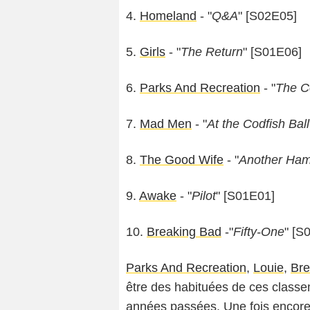
4.
Homeland
- "
Q&A
" [S02E05]
5.
Girls
- "
The Return
" [S01E06]
6.
Parks And Recreation
- "
The C
7.
Mad Men
- "
At the Codfish Ball
8.
The Good Wife
- "
Another Ha
9.
Awake
- "
Pilot
" [S01E01]
10.
Breaking Bad
-"
Fifty-One
" [S
Parks And Recreation
,
Louie
,
Bre
être des habituées de ces classem
années passées. Une fois encore