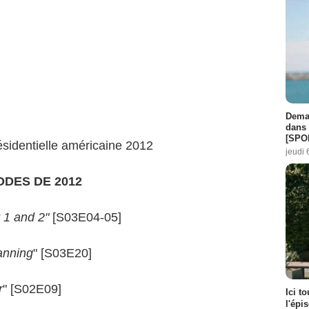
Demai
dans 
[SPO
résidentielle américaine 2012
jeudi 
ODES DE 2012
t 1 and 2"
[S03E04-05]
lanning
" [S03E20]
r
" [S02E09]
Ici t
l'épi