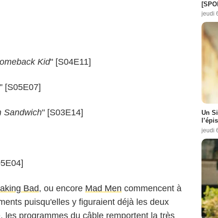
[SPO
jeudi 
omeback Kid
" [S04E11]
" [S05E07]
m Sandwich
" [S03E14]
Un Si
l’épi
jeudi 
05E04]
aking Bad
, ou encore
Mad Men
commencent à
ents puisqu'elles y figuraient déjà les deux
, les programmes du câble remportent la très