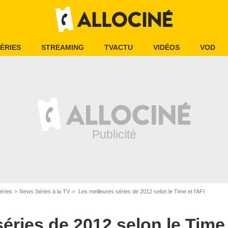
ÉRIES
STREAMING
TVACTU
VIDÉOS
VOD
éries
News Séries à la TV
Les meilleures séries de 2012 selon le Time et l'AFI
éries de 2012 selon le Time 