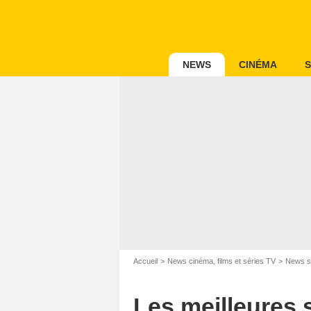
NEWS
CINÉMA
S
Accueil
News cinéma, films et séries TV
News s
Les meilleures s