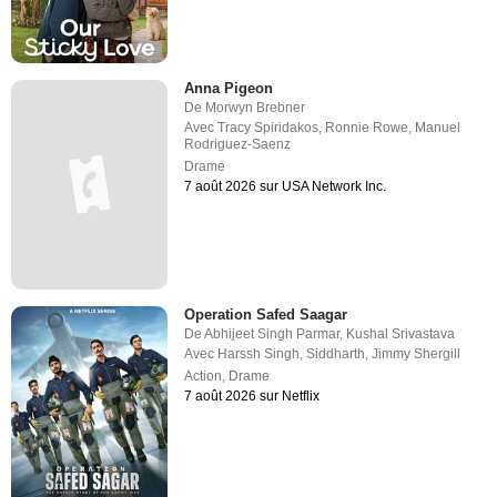
Anna Pigeon
De
Morwyn Brebner
Avec
Tracy Spiridakos
,
Ronnie Rowe
,
Manuel
Rodriguez-Saenz
Drame
7 août 2026 sur USA Network Inc.
Operation Safed Saagar
De
Abhijeet Singh Parmar
,
Kushal Srivastava
Avec
Harssh Singh
,
Siddharth
,
Jimmy Shergill
Action
,
Drame
7 août 2026 sur Netflix