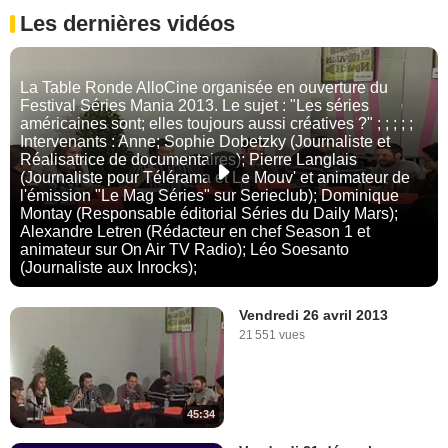
Les dernières vidéos
La Table Ronde AlloCine organisée en ouverture du
Festival Séries Mania 2013. Le sujet : "Les séries
américaines sont; elles toujours aussi créatives ?" ; ; ; ; ;
Intervenants : Anne; Sophie Dobetzky (Journaliste et
Réalisatrice de documentaires); Pierre Langlais
(Journaliste pour Télérama et Le Mouv' et animateur de
l'émission "Le Mag Séries" sur Serieclub); Dominique
Montay (Responsable éditorial Séries du Daily Mars);
Alexandre Letren (Rédacteur en chef Season 1 et
animateur sur On Air TV Radio); Léo Soesanto
(Journaliste aux Inrocks);
Vendredi 26 avril 2013
21 551 vues
45:34