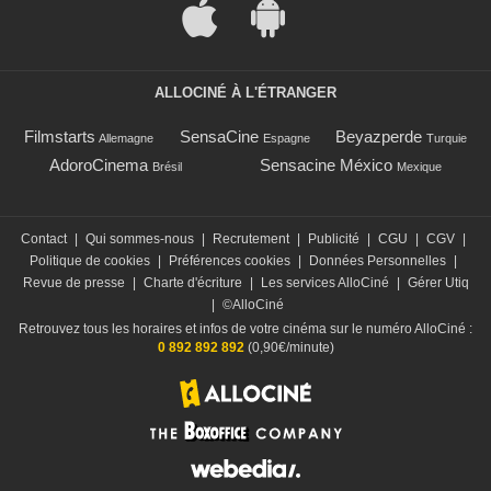
ALLOCINÉ À L'ÉTRANGER
Filmstarts
SensaCine
Beyazperde
Allemagne
Espagne
Turquie
AdoroCinema
Sensacine México
Brésil
Mexique
Contact
|
Qui sommes-nous
|
Recrutement
|
Publicité
|
CGU
|
CGV
|
Politique de cookies
|
Préférences cookies
|
Données Personnelles
|
Revue de presse
|
Charte d'écriture
|
Les services AlloCiné
|
Gérer Utiq
|
©AlloCiné
Retrouvez tous les horaires et infos de votre cinéma sur le numéro AlloCiné :
0 892 892 892
(0,90€/minute)