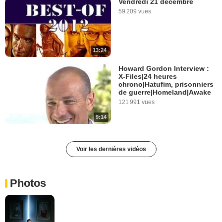
Vendredi 21 décembre
59 209 vues
13:24
Howard Gordon Interview :
X-Files|24 heures
chrono|Hatufim, prisonniers
de guerre|Homeland|Awake
121 991 vues
9:14
Voir les dernières vidéos
Photos