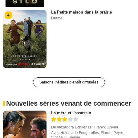
La Petite maison dans la prairie
4
Drame
Saisons inédites bientôt diffusées
Nouvelles séries venant de commencer
La mère et l'assassin
De
Alexandra Echkenazi
,
Franck Ollivier
Avec
Hélène de Fougerolles
,
Florent Peyre
,
Vittoria Di Savoia