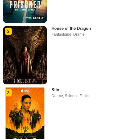
House of the Dragon
2
Fantastique
,
Drame
Silo
3
Drame
,
Science Fiction