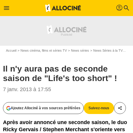
profil
menu
search
Accueil
News cinéma, films et séries TV
News séries
News Séries à la TV
Il n
Il n'y aura pas de seconde
saison de "Life's too short" !
7 janv. 2013 à 17:55
Ajoutez Allociné à vos sources préférées
Suivez-nous
Partag
Après avoir annoncé une seconde saison, le duo
Ricky Gervais / Stephen Merchant s'oriente vers