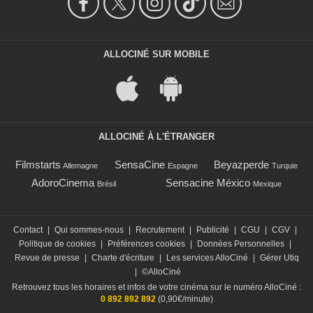
ALLOCINÉ SUR MOBILE
ALLOCINÉ À L'ÉTRANGER
Filmstarts
SensaCine
Beyazperde
Allemagne
Espagne
Turquie
AdoroCinema
Sensacine México
Brésil
Mexique
Contact
|
Qui sommes-nous
|
Recrutement
|
Publicité
|
CGU
|
CGV
|
Politique de cookies
|
Préférences cookies
|
Données Personnelles
|
Revue de presse
|
Charte d'écriture
|
Les services AlloCiné
|
Gérer Utiq
|
©AlloCiné
Retrouvez tous les horaires et infos de votre cinéma sur le numéro AlloCiné :
0 892 892 892
(0,90€/minute)