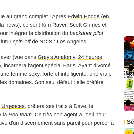
ue au grand complet ! Après
Edwin Hodge
(
en
 la news
), ce sont
Kim Raver
,
Scott Grimes
et
pour intégrer la distribution du
backdoor pilot
 futur
spin-off
de
NCIS : Los Angeles
.
 Raver (vue dans
Grey's Anatomy
,
24 heures
), incarnera l'agent spécial Paris. Ayant divorcé
une femme sexy, forte et intelligente, une vraie
les domaines. Son seul défaut : elle préfère
'
Urgences
, prêtera ses traits à Dave, le
e la
Red team
. Ce très bon agent a l'oeil pour
Sé
reuve d'un discernement sans pareil pour percer à
1