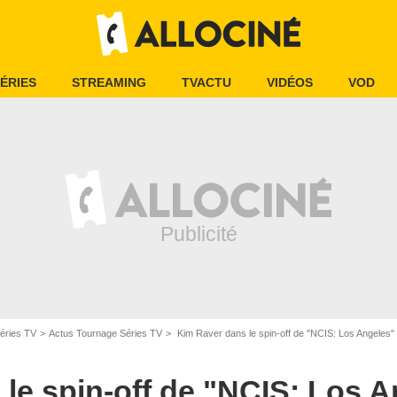
ÉRIES
STREAMING
TVACTU
VIDÉOS
VOD
éries TV
Actus Tournage Séries TV
Kim Raver dans le spin-off de "NCIS: Los Angeles" 
le spin-off de "NCIS: Los A