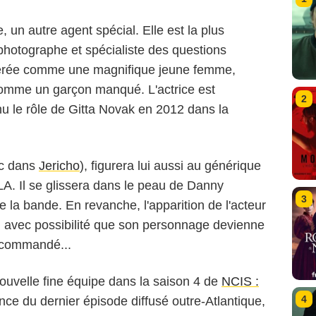
re, un autre agent spécial. Elle est la plus
, photographe et spécialiste des questions
sidérée comme une magnifique jeune femme,
comme un garçon manqué. L'actrice est
2
 le rôle de Gitta Novak en 2012 dans la
ic dans
Jericho
), figurera lui aussi au générique
LA. Il se glissera dans le peau de Danny
3
de la bande. En revanche, l'apparition de l'acteur
, avec possibilité que son personnage devienne
st commandé...
ouvelle fine équipe dans la saison 4 de
NCIS :
4
nce du dernier épisode diffusé outre-Atlantique,