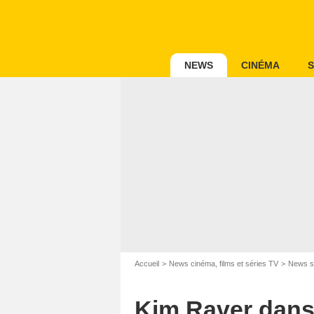
NEWS
CINÉMA
S
Accueil
News cinéma, films et séries TV
News s
Kim Raver dans 