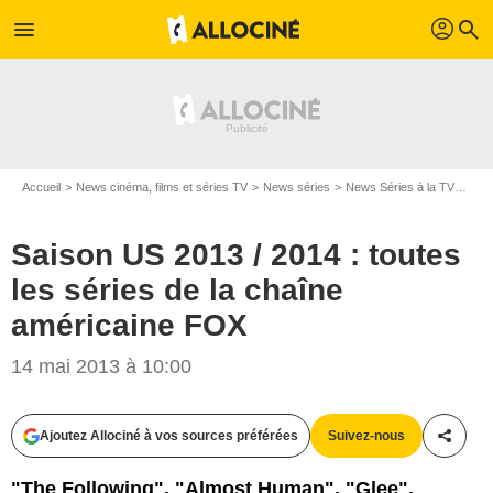
profil
menu
search
Accueil
News cinéma, films et séries TV
News séries
News Séries à la TV
Sais
Saison US 2013 / 2014 : toutes
les séries de la chaîne
américaine FOX
14 mai 2013 à 10:00
Ajoutez Allociné à vos sources préférées
Suivez-nous
Partag
"The Following", "Almost Human", "Glee",