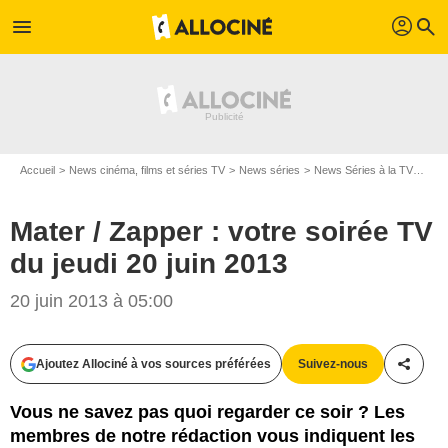
profil
menu
search
Accueil
News cinéma, films et séries TV
News séries
News Séries à la TV
Mate
Mater / Zapper : votre soirée TV
du jeudi 20 juin 2013
20 juin 2013 à 05:00
Ajoutez Allociné à vos sources préférées
Suivez-nous
Partag
Vous ne savez pas quoi regarder ce soir ? Les
membres de notre rédaction vous indiquent les