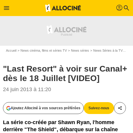
profil
menu
search
Accueil
News cinéma, films et séries TV
News séries
News Séries à la TV
"Las
"Last Resort" à voir sur Canal+
dès le 18 Juillet [VIDEO]
24 juin 2013 à 11:20
Ajoutez Allociné à vos sources préférées
Suivez-nous
Partag
La série co-créée par Shawn Ryan, l'homme
derrière "The Shield", débarque sur la chaîne