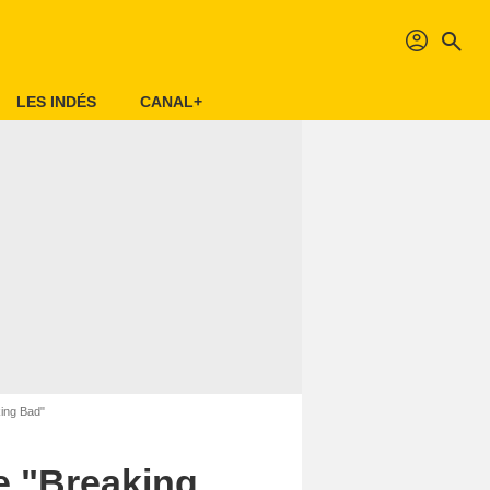
profil
search
LES INDÉS
CANAL+
king Bad"
de "Breaking