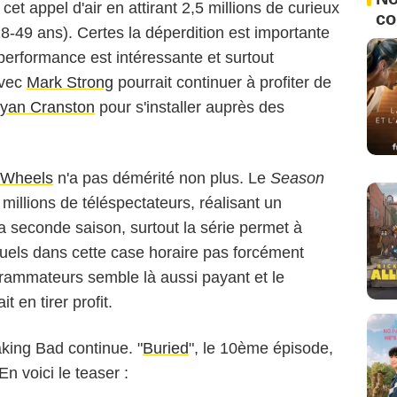
 cet appel d'air en attirant 2,5 millions de curieux
c
 18-49 ans). Certes la déperdition est importante
performance est intéressante et surtout
avec
Mark Strong
pourrait continuer à profiter de
yan Cranston
pour s'installer auprès des
 Wheels
n'a pas démérité non plus. Le
Season
5 millions de téléspectateurs, réalisant un
a seconde saison, surtout la série permet à
uels dans cette case horaire pas forcément
ogrammateurs semble là aussi payant et le
t en tirer profit.
king Bad continue. "
Buried
", le 10ème épisode,
n voici le teaser :