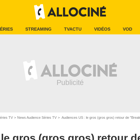
ÉRIES
STREAMING
TVACTU
VIDÉOS
VOD
éries TV
News Audience Séries TV
Audiences US : le gros (gros gros) retour de "Brea
le gros (gros gros) retour 