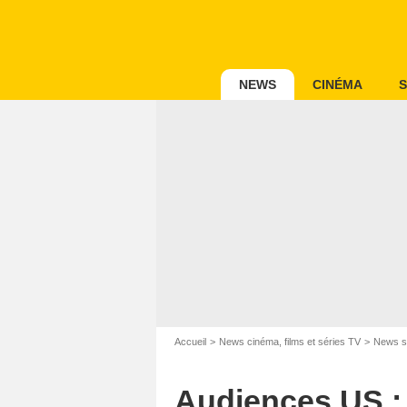
NEWS
CINÉMA
S
Accueil
News cinéma, films et séries TV
News s
Audiences US : 