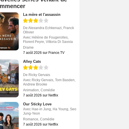
ommencer
La mère et l'assassin
De
Alexandra Echkenazi
,
Franck
Ollivier
Avec
Hélène de Fougerolles
,
Florent Peyre
,
Vittoria Di Savoia
Drame
7 août 2026 sur France.TV
Alley Cats
De
Ricky Gervais
Avec
Ricky Gervais
,
Tom Basden
,
Andrew Brooke
Animation
,
Comédie
7 août 2026 sur Netflix
Our Sticky Love
Avec
Hae-in Jung
,
Ha Young
,
Seo
Jung-Yeon
Romance
,
Comédie
7 août 2026 sur Netflix