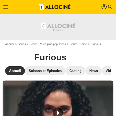
profil
menu
search
Accueil
Séries
Séries TV les plus populaires
Séries Drame
Furious
Furious
Accueil
Saisons et Episodes
Casting
News
Vidéo