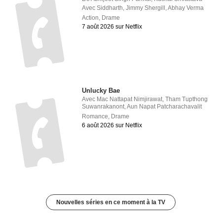
Avec
Siddharth
,
Jimmy Shergill
,
Abhay Verma
Action
,
Drame
7 août 2026 sur Netflix
Unlucky Bae
Avec
Mac Nattapat Nimjirawat
,
Tham Tupthong
Suwanrakanont
,
Aun Napat Patcharachavalit
Romance
,
Drame
6 août 2026 sur Netflix
Nouvelles séries en ce moment à la TV