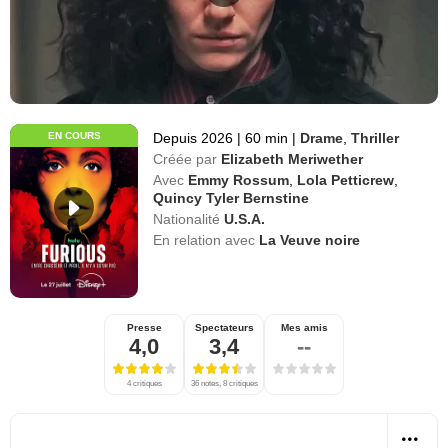
EN COURS
Depuis 2026
|
60 min
|
Drame
,
Thriller
Créée par
Elizabeth Meriwether
Avec
Emmy Rossum
,
Lola Petticrew
,
Quincy Tyler Bernstine
Nationalité
U.S.A.
En relation avec
La Veuve noire
Presse
Spectateurs
Mes amis
4,0
3,4
--
4 critiques
36 notes, 8 critiques