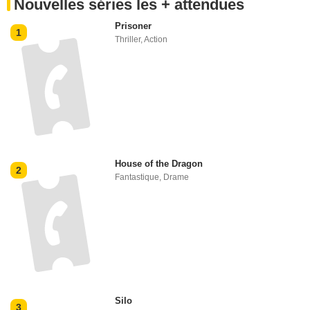
Nouvelles séries les + attendues
Prisoner
1
Thriller
,
Action
House of the Dragon
2
Fantastique
,
Drame
Silo
3