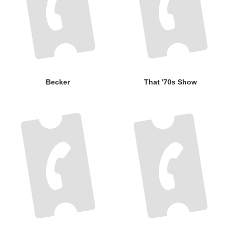
Becker
That '70s Show