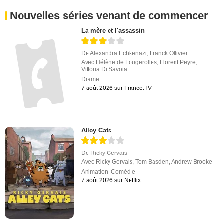
Nouvelles séries venant de commencer
La mère et l'assassin
De
Alexandra Echkenazi
,
Franck Ollivier
Avec
Hélène de Fougerolles
,
Florent Peyre
,
Vittoria Di Savoia
Drame
7 août 2026 sur France.TV
Alley Cats
De
Ricky Gervais
Avec
Ricky Gervais
,
Tom Basden
,
Andrew Brooke
Animation
,
Comédie
7 août 2026 sur Netflix