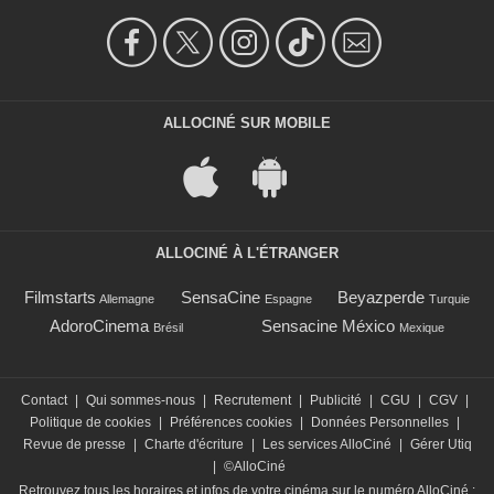
ALLOCINÉ SUR MOBILE
ALLOCINÉ À L'ÉTRANGER
Filmstarts
SensaCine
Beyazperde
Allemagne
Espagne
Turquie
AdoroCinema
Sensacine México
Brésil
Mexique
Contact
|
Qui sommes-nous
|
Recrutement
|
Publicité
|
CGU
|
CGV
|
Politique de cookies
|
Préférences cookies
|
Données Personnelles
|
Revue de presse
|
Charte d'écriture
|
Les services AlloCiné
|
Gérer Utiq
|
©AlloCiné
Retrouvez tous les horaires et infos de votre cinéma sur le numéro AlloCiné :