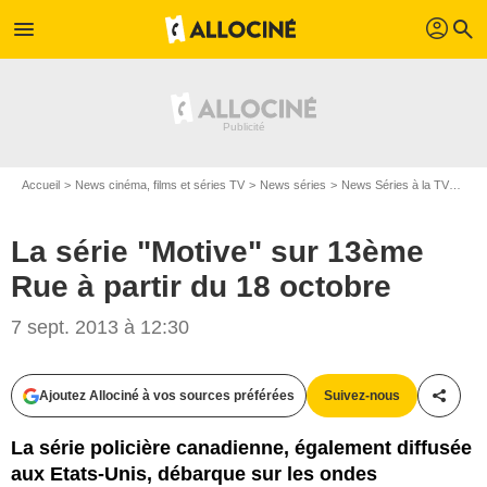
profil
menu
search
Accueil
News cinéma, films et séries TV
News séries
News Séries à la TV
La s
La série "Motive" sur 13ème
Rue à partir du 18 octobre
7 sept. 2013 à 12:30
Ajoutez Allociné à vos sources préférées
Suivez-nous
Partag
La série policière canadienne, également diffusée
aux Etats-Unis, débarque sur les ondes