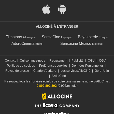
ALLOCINÉ À L'ÉTRANGER
Filmstarts
SensaCine
Beyazperde
Allemagne
Espagne
Turquie
AdoroCinema
Sensacine México
Brésil
Mexique
Contact
|
Qui sommes-nous
|
Recrutement
|
Publicité
|
CGU
|
CGV
|
Politique de cookies
|
Préférences cookies
|
Données Personnelles
|
Revue de presse
|
Charte d'écriture
|
Les services AlloCiné
|
Gérer Utiq
|
©AlloCiné
Retrouvez tous les horaires et infos de votre cinéma sur le numéro AlloCiné :
0 892 892 892
(0,90€/minute)