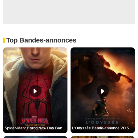
Top Bandes-annonces
Spider-Man: Brand New Day Bande-annonce VO STFR
L'Odyssée Bande-annonce VO STFR