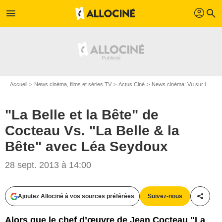
profil
menu
search
Accueil
News cinéma, films et séries TV
Actus Ciné
News cinéma: Vu sur le web
"La Belle et la Bête" de
Cocteau Vs. "La Belle & la
Bête" avec Léa Seydoux
28 sept. 2013 à 14:00
Ajoutez Allociné à vos sources préférées
Suivez-nous
Partag
Alors que le chef d’œuvre de Jean Cocteau "La