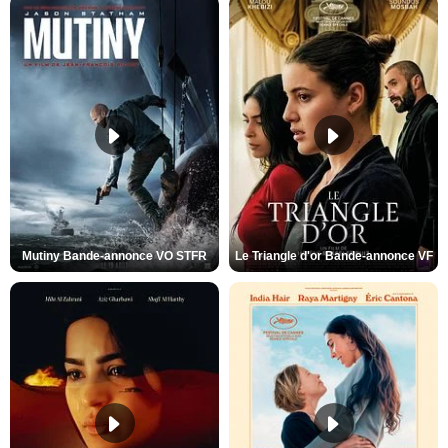
Mutiny Bande-annonce VO STFR
Le Triangle d'or Bande-annonce VF