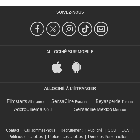
SUIVEZ-NOUS
ALLOCINÉ SUR MOBILE
ALLOCINÉ À L'ÉTRANGER
Filmstarts
SensaCine
Beyazperde
Allemagne
Espagne
Turquie
AdoroCinema
Sensacine México
Brésil
Mexique
Contact
|
Qui sommes-nous
|
Recrutement
|
Publicité
|
CGU
|
CGV
|
Politique de cookies
|
Préférences cookies
|
Données Personnelles
|