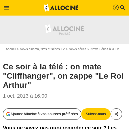
profil
menu
search
Accueil
News cinéma, films et séries TV
News séries
News Séries à la TV
Ce s
Ce soir à la télé : on mate
"Cliffhanger", on zappe "Le Roi
Arthur"
1 oct. 2013 à 16:00
Ajoutez Allociné à vos sources préférées
Suivez-nous
Partag
Vous ne savez pas quoi regarder ce soir ? Les