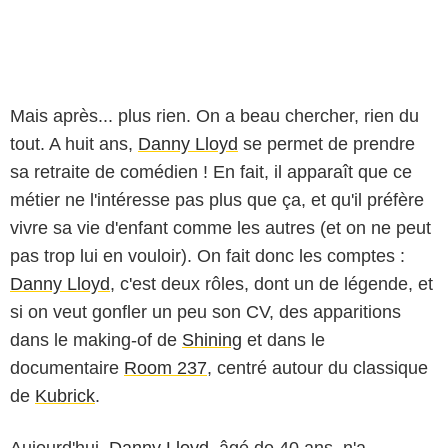
Mais après... plus rien. On a beau chercher, rien du
tout. A huit ans,
Danny Lloyd
se permet de prendre
sa retraite de comédien ! En fait, il apparaît que ce
métier ne l'intéresse pas plus que ça, et qu'il préfère
vivre sa vie d'enfant comme les autres (et on ne peut
pas trop lui en vouloir). On fait donc les comptes :
Danny Lloyd
, c'est deux rôles, dont un de légende, et
si on veut gonfler un peu son CV, des apparitions
dans le making-of de
Shining
et dans le
documentaire
Room 237
, centré autour du classique
de
Kubrick
.
Aujourd'hui,
Danny Lloyd
, âgé de 40 ans, n'a