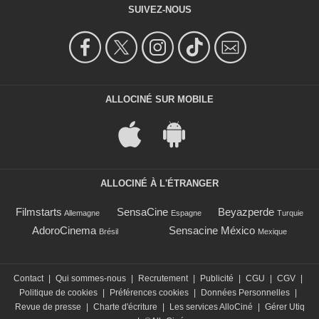
SUIVEZ-NOUS
ALLOCINÉ SUR MOBILE
ALLOCINÉ À L'ÉTRANGER
Filmstarts
SensaCine
Beyazperde
Allemagne
Espagne
Turquie
AdoroCinema
Sensacine México
Brésil
Mexique
Contact
|
Qui sommes-nous
|
Recrutement
|
Publicité
|
CGU
|
CGV
|
Politique de cookies
|
Préférences cookies
|
Données Personnelles
|
Revue de presse
|
Charte d'écriture
|
Les services AlloCiné
|
Gérer Utiq