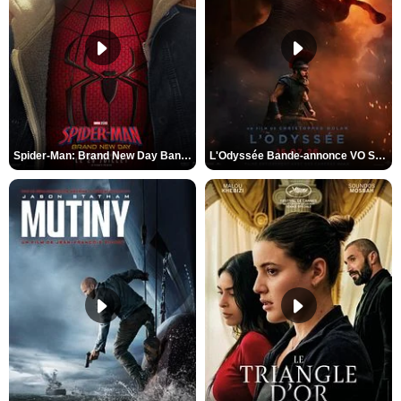
Spider-Man: Brand New Day Bande-annonce VO STFR
L'Odyssée Bande-annonce VO STFR