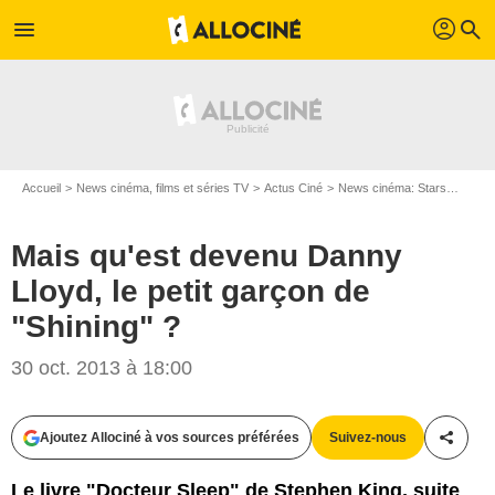
profil
menu
search
Accueil
News cinéma, films et séries TV
Actus Ciné
News cinéma: Stars
Mais q
Mais qu'est devenu Danny
Lloyd, le petit garçon de
"Shining" ?
30 oct. 2013 à 18:00
Ajoutez Allociné à vos sources préférées
Suivez-nous
Partag
Le livre "Docteur Sleep" de Stephen King, suite