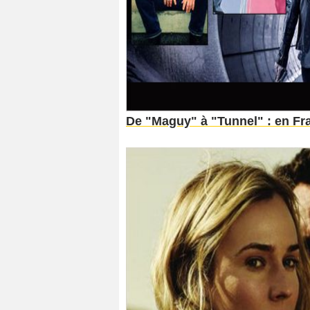
De "Maguy" à "Tunnel" : en Fra