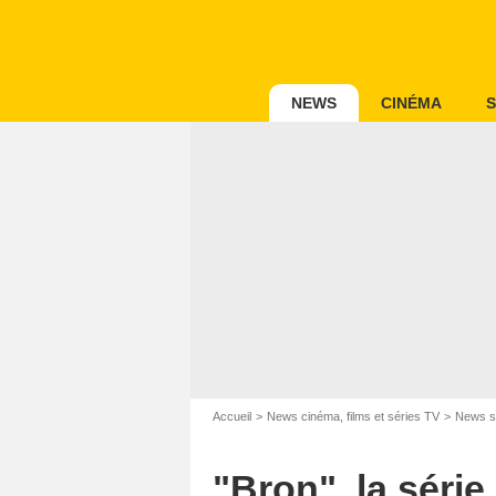
NEWS
CINÉMA
S
Accueil
News cinéma, films et séries TV
News s
"Bron", la série