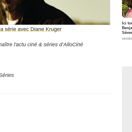
Ici t
Benj
la série avec Diane Kruger
Séver
vendr
aître l'actu ciné & séries d’AlloCiné
Séries