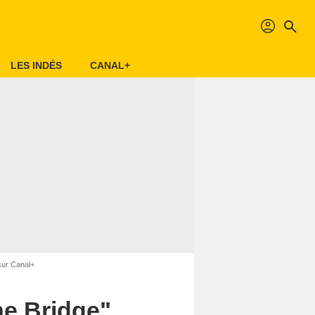
profil
search
LES INDÉS
CANAL+
 sur Canal+
he Bridge",