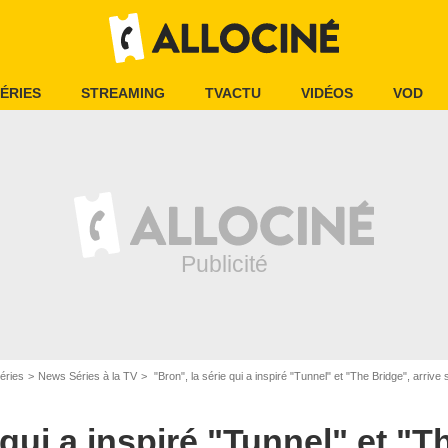
ÉRIES
STREAMING
TVACTU
VIDÉOS
VOD
éries
News Séries à la TV
"Bron", la série qui a inspiré "Tunnel" et "The Bridge", arrive
 qui a inspiré "Tunnel" et "T