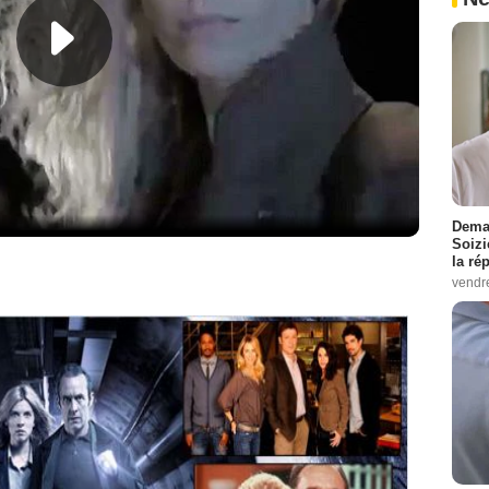
Demai
Soizi
la ré
vendr