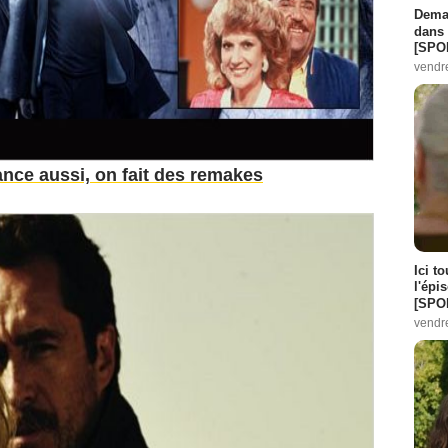
Demai
dans 
[SPO
vendr
nce aussi, on fait des remakes
Ici t
l'épi
[SPO
vendr