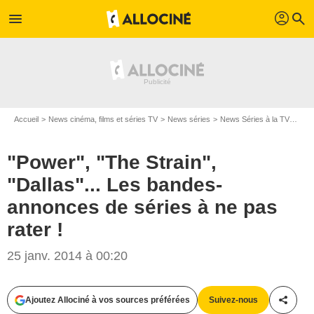
profil
menu
search
Accueil
News cinéma, films et séries TV
News séries
News Séries à la TV
"Pow
"Power", "The Strain",
"Dallas"... Les bandes-
annonces de séries à ne pas
rater !
25 janv. 2014 à 00:20
Ajoutez Allociné à vos sources préférées
Suivez-nous
Partag