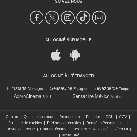
SUIVEZ-NOUS
ALLOCINÉ SUR MOBILE
ALLOCINÉ À L'ÉTRANGER
Filmstarts
SensaCine
Beyazperde
Allemagne
Espagne
Turquie
AdoroCinema
Sensacine México
Brésil
Mexique
Contact
|
Qui sommes-nous
|
Recrutement
|
Publicité
|
CGU
|
CGV
|
Politique de cookies
|
Préférences cookies
|
Données Personnelles
|
Revue de presse
|
Charte d'écriture
|
Les services AlloCiné
|
Gérer Utiq
|
©AlloCiné