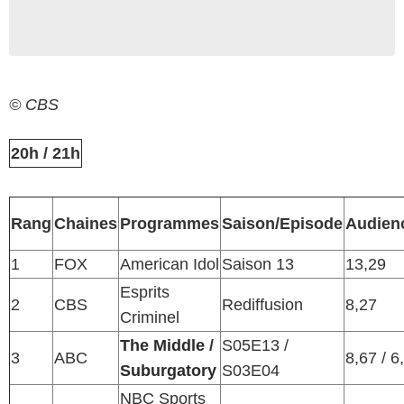
© CBS
20h / 21h
Rang
Chaines
Programmes
Saison/Episode
Audien
1
FOX
American Idol
Saison 13
13,29
Esprits
2
CBS
Rediffusion
8,27
Criminel
The Middle
/
S05E13 /
3
ABC
8,67 / 6
Suburgatory
S03E04
NBC Sports