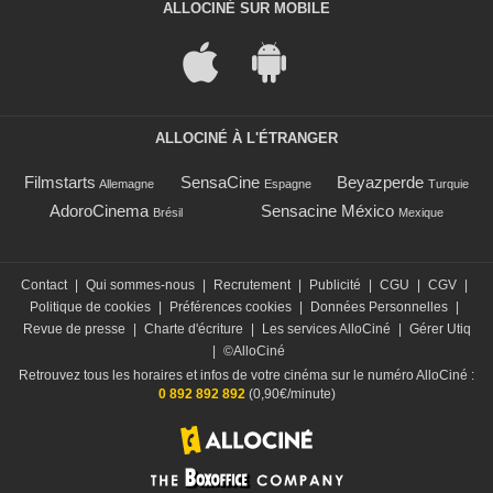
ALLOCINÉ SUR MOBILE
ALLOCINÉ À L'ÉTRANGER
Filmstarts
SensaCine
Beyazperde
Allemagne
Espagne
Turquie
AdoroCinema
Sensacine México
Brésil
Mexique
Contact
|
Qui sommes-nous
|
Recrutement
|
Publicité
|
CGU
|
CGV
|
Politique de cookies
|
Préférences cookies
|
Données Personnelles
|
Revue de presse
|
Charte d'écriture
|
Les services AlloCiné
|
Gérer Utiq
|
©AlloCiné
Retrouvez tous les horaires et infos de votre cinéma sur le numéro AlloCiné :
0 892 892 892
(0,90€/minute)