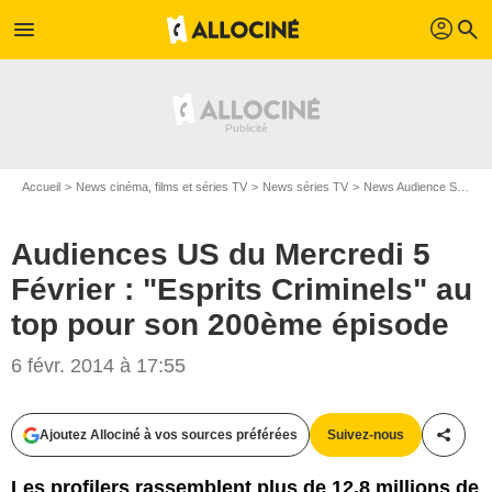
profil
menu
search
Accueil
News cinéma, films et séries TV
News séries TV
News Audience Séries TV
Audiences US du Mercredi 5
Février : "Esprits Criminels" au
top pour son 200ème épisode
6 févr. 2014 à 17:55
Ajoutez Allociné à vos sources préférées
Suivez-nous
Partag
Les profilers rassemblent plus de 12,8 millions de