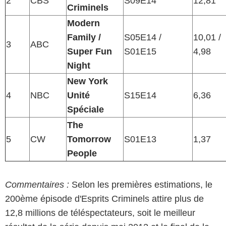
2
CBS
S09E14
12,81
Criminels
Modern
Family
/
S05E14 /
10,01 /
3
ABC
Super Fun
S01E15
4,98
Night
New York
4
NBC
Unité
S15E14
6,36
Spéciale
The
5
CW
Tomorrow
S01E13
1,37
People
Commentaires :
Selon les premières estimations, le
200ème épisode d'Esprits Criminels attire plus de
12,8 millions de téléspectateurs, soit le meilleur