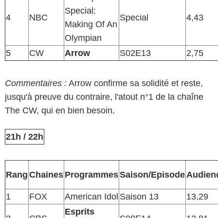
Special:
4
NBC
Special
4,43
Making Of An
Olympian
5
CW
Arrow
S02E13
2,75
Commentaires :
Arrow confirme sa solidité et reste,
jusqu'à preuve du contraire, l'atout n°1 de la chaîne
The CW, qui en bien besoin.
21h / 22h
Rang
Chaines
Programmes
Saison/Episode
Audien
1
FOX
American Idol
Saison 13
13,29
Esprits