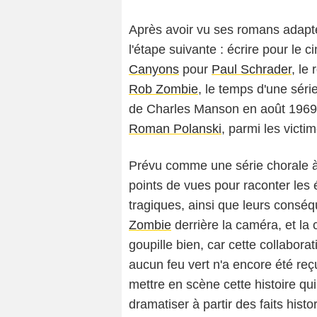
Après avoir vu ses romans adap
l'étape suivante : écrire pour le 
Canyons
pour
Paul Schrader
, le
Rob Zombie
, le temps d'une sér
de
Charles Manson
en août 196
Roman Polanski
, parmi les victi
Prévu comme une série chorale à d
points de vues pour raconter le
tragiques, ainsi que leurs consé
Zombie
derrière la caméra, et la 
goupille bien, car cette collabora
aucun feu vert n'a encore été reç
mettre en scène cette histoire qui
dramatiser à partir des faits histo