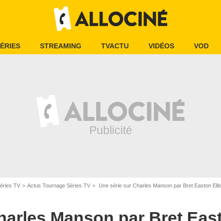
ÉRIES
STREAMING
TVACTU
VIDÉOS
VOD
éries TV
Actus Tournage Séries TV
Une série sur Charles Manson par Bret Easton Elli
harles Manson par Bret Easto