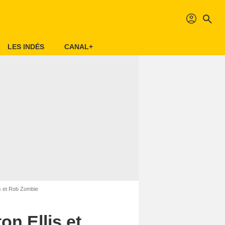
profil
search
LES INDÉS
CANAL+
s et Rob Zombie
n Ellis et