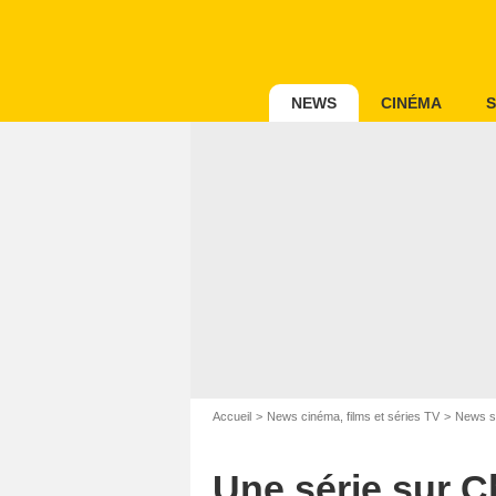
NEWS
CINÉMA
S
Accueil
News cinéma, films et séries TV
News s
Une série sur C