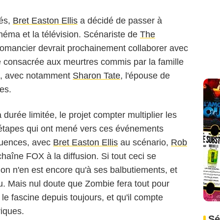
tés,
Bret Easton Ellis
a décidé de passer à
cinéma et la télévision. Scénariste de
The
 romancier devrait prochainement collaborer avec
ie consacrée aux meurtres commis par la famille
9, avec notamment
Sharon Tate
, l'épouse de
mes.
urée limitée, le projet compter multiplier les
s étapes qui ont mené vers ces événements
quences, avec
Bret Easton Ellis
au scénario,
Rob
chaîne FOX à la diffusion. Si tout ceci se
tion n'en est encore qu'à ses balbutiements, et
u. Mais nul doute que Zombie fera tout pour
 le fascine depuis toujours, et qu'il compte
riques.
Sé