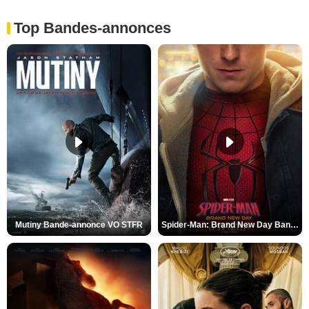
Top Bandes-annonces
Mutiny Bande-annonce VO STFR
Spider-Man: Brand New Day Bande-annonce VO STFR