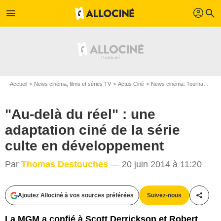
profil
menu
search
Accueil
News cinéma, films et séries TV
Actus Ciné
News cinéma: Tournages
"Au-delà du réel" : une
adaptation ciné de la série
culte en développement
Par
Thomas Destouches
— 20 juin 2014 à 11:20
ABC
Ajoutez Allociné à vos sources préférées
Suivez-nous
Partag
La MGM a confié à Scott Derrickson et Robert