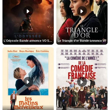
L'Odyssée Bande-annonce VO STFR
Le Triangle d'or Bande-annonce VF