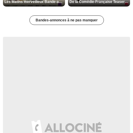
Les Matins merveilleux Bande-annonce VF
De la Comédie-Française Teaser VF
Bandes-annonces à ne pas manquer