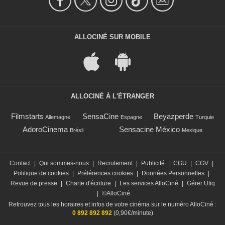
ALLOCINÉ SUR MOBILE
ALLOCINÉ À L'ÉTRANGER
Filmstarts
SensaCine
Beyazperde
Allemagne
Espagne
Turquie
AdoroCinema
Sensacine México
Brésil
Mexique
Contact
|
Qui sommes-nous
|
Recrutement
|
Publicité
|
CGU
|
CGV
|
Politique de cookies
|
Préférences cookies
|
Données Personnelles
|
Revue de presse
|
Charte d'écriture
|
Les services AlloCiné
|
Gérer Utiq
|
©AlloCiné
Retrouvez tous les horaires et infos de votre cinéma sur le numéro AlloCiné :
0 892 892 892
(0,90€/minute)