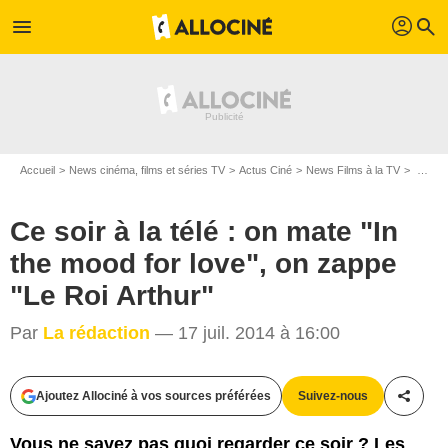
profil
menu
search
Accueil
News cinéma, films et séries TV
Actus Ciné
News Films à la TV
Ce soir à la télé : on mate "In the mood for love", on zappe "Le Roi Arthur"
Ce soir à la télé : on mate "In
the mood for love", on zappe
"Le Roi Arthur"
Par
La rédaction
— 17 juil. 2014 à 16:00
Ajoutez Allociné à vos sources préférées
Suivez-nous
Partag
D.R.
Vous ne savez pas quoi regarder ce soir ? Les