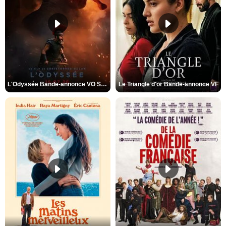
L'Odyssée Bande-annonce VO STFR
Le Triangle d'or Bande-annonce VF