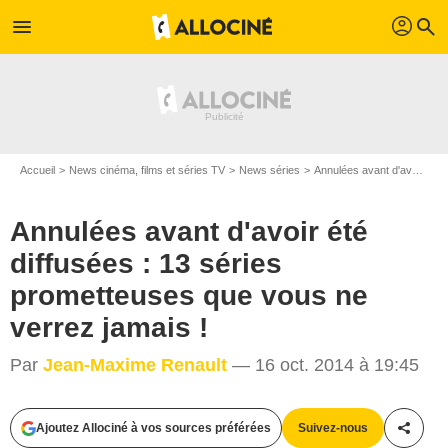
profil
menu
search
Accueil
News cinéma, films et séries TV
News séries
Annulées avant d'avoir été diffusées : 13 séries prometteuses que vous ne verrez jamais !
Annulées avant d'avoir été
diffusées : 13 séries
prometteuses que vous ne
verrez jamais !
Par
Jean-Maxime Renault
— 16 oct. 2014 à 19:45
Ajoutez Allociné à vos sources préférées
Suivez-nous
Partag