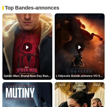
Top Bandes-annonces
Spider-Man: Brand New Day Bande-annonce VO STFR
L'Odyssée Bande-annonce VO STFR