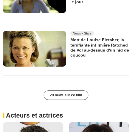
le jour
News - Stars
Mort de Louise Fletcher, la
terrifiante infirmière Ratched
de Vol au-dessus d'un nid de
coucou
29 news sur ce film
Acteurs et actrices