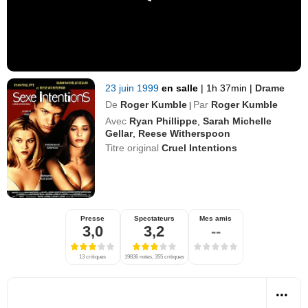
23 juin 1999
en salle
|
1h 37min
|
Drame
De
Roger Kumble
Par
Roger Kumble
|
Avec
Ryan Phillippe
,
Sarah Michelle
Gellar
,
Reese Witherspoon
Titre original
Cruel Intentions
Presse
Spectateurs
Mes amis
3,0
3,2
--
13 critiques
19836 notes, 355 critiques