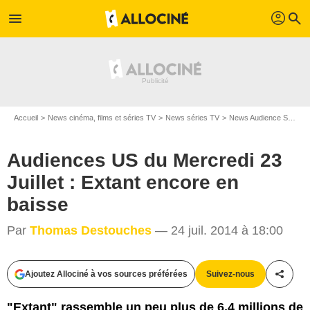
profil
menu
search
Accueil
News cinéma, films et séries TV
News séries TV
News Audience Séries TV
Audiences US du Mercredi 23
Juillet : Extant encore en
baisse
Par
Thomas Destouches
— 24 juil. 2014 à 18:00
CBS Broadcasting Inc
Ajoutez Allociné à vos sources préférées
Suivez-nous
Partag
"Extant" rassemble un peu plus de 6,4 millions de