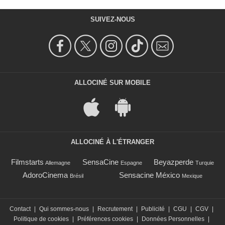
SUIVEZ-NOUS
ALLOCINÉ SUR MOBILE
ALLOCINÉ À L'ÉTRANGER
Filmstarts
SensaCine
Beyazperde
Allemagne
Espagne
Turquie
AdoroCinema
Sensacine México
Brésil
Mexique
Contact
|
Qui sommes-nous
|
Recrutement
|
Publicité
|
CGU
|
CGV
|
Politique de cookies
|
Préférences cookies
|
Données Personnelles
|