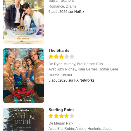
Suwanrakanont
Romance
,
Drame
6 août 2026 sur Netflix
The Shards
De
Ryan Murphy
,
Bret Easton Ellis
Avec
Igby Rigney
,
Kaia Gerber
,
Homer Gere
Drame
,
Thriller
5 août 2026 sur FX Networks
Sterling Point
De
Megan Park
Avec
Ella Rubin
,
Amélie Hoeferle
,
Jacob