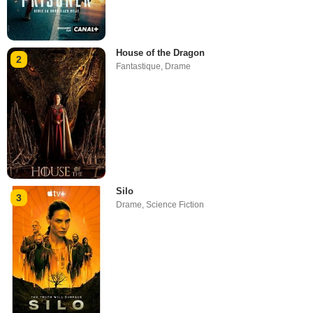
House of the Dragon
2
Fantastique
,
Drame
Silo
3
Drame
,
Science Fiction