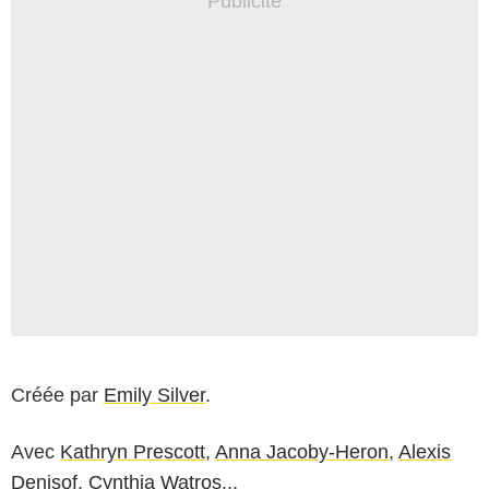
Créée par
Emily Silver
.
Avec
Kathryn Prescott
,
Anna Jacoby-Heron
,
Alexis
Denisof
,
Cynthia Watros
...