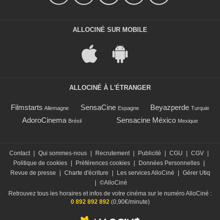
ALLOCINÉ SUR MOBILE
ALLOCINÉ À L'ÉTRANGER
Filmstarts
SensaCine
Beyazperde
Allemagne
Espagne
Turquie
AdoroCinema
Sensacine México
Brésil
Mexique
Contact
|
Qui sommes-nous
|
Recrutement
|
Publicité
|
CGU
|
CGV
|
Politique de cookies
|
Préférences cookies
|
Données Personnelles
|
Revue de presse
|
Charte d'écriture
|
Les services AlloCiné
|
Gérer Utiq
|
©AlloCiné
Retrouvez tous les horaires et infos de votre cinéma sur le numéro AlloCiné :
0 892 892 892
(0,90€/minute)