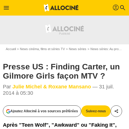
profil
menu
search
Accueil
News cinéma, films et séries TV
News séries
News séries: Au programme
Presse US : Finding Carter, un
Gilmore Girls façon MTV ?
Par
Julie Michel & Roxane Mansano
— 31 juil.
2014 à 05:30
Ajoutez Allociné à vos sources préférées
Suivez-nous
Partag
MTV Networks
Après "Teen Wolf", "Awkward" ou "Faking It",