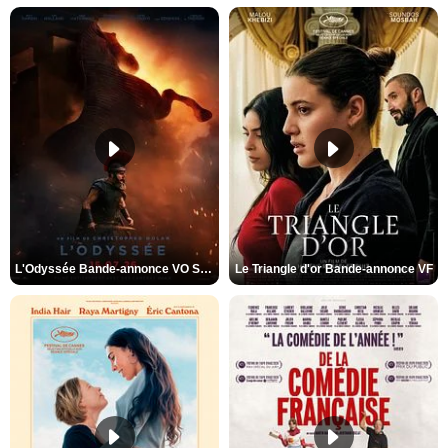
L'Odyssée Bande-annonce VO STFR
Le Triangle d'or Bande-annonce VF