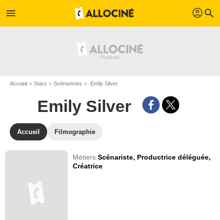
profil
menu
search
Accueil
Stars
Scénaristes
Emily Silver
Emily Silver
Accueil
Filmographie
Métiers
Scénariste,
Productrice déléguée,
Créatrice