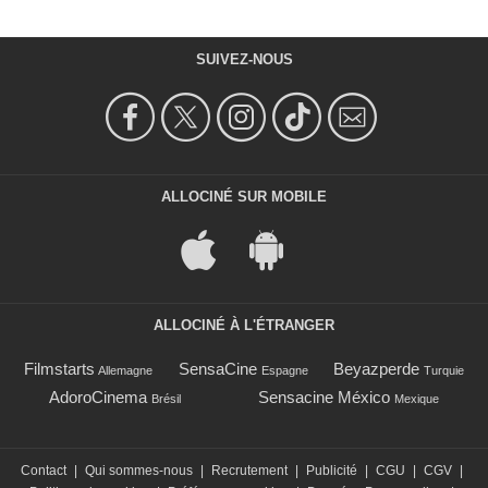
SUIVEZ-NOUS
ALLOCINÉ SUR MOBILE
ALLOCINÉ À L'ÉTRANGER
Filmstarts
SensaCine
Beyazperde
Allemagne
Espagne
Turquie
AdoroCinema
Sensacine México
Brésil
Mexique
Contact
|
Qui sommes-nous
|
Recrutement
|
Publicité
|
CGU
|
CGV
|