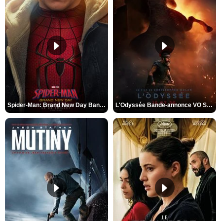
Spider-Man: Brand New Day Bande-annonce VO STFR
L'Odyssée Bande-annonce VO STFR