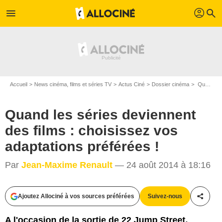
profil
menu
search
Accueil
News cinéma, films et séries TV
Actus Ciné
Dossier cinéma
Quand les séries deviennent des films : choisissez vos adaptations préférées !
Quand les séries deviennent
des films : choisissez vos
adaptations préférées !
Par
Jean-Maxime Renault
— 24 août 2014 à 18:16
Ajoutez Allociné à vos sources préférées
Suivez-nous
Partag
A l'occasion de la sortie de 22 Jump Street,