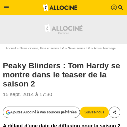
profil
menu
search
Accueil
News cinéma, films et séries TV
News séries TV
Actus Tournage Séries TV
Peaky Blinders : Tom Hardy se
montre dans le teaser de la
saison 2
15 sept. 2014 à 17:30
Ajoutez Allociné à vos sources préférées
Suivez-nous
Partag
A défaut d'une date de diffusion pour la saison 2,