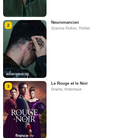
Neuromancien
2
Science Fiction
,
Thriller
Le Rouge et le Noir
3
Drame
,
Historique