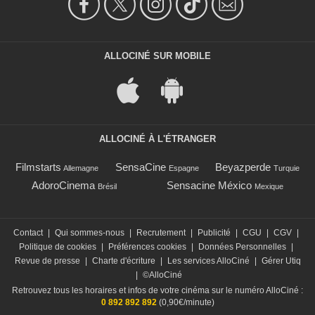
ALLOCINÉ SUR MOBILE
ALLOCINÉ À L'ÉTRANGER
Filmstarts
SensaCine
Beyazperde
Allemagne
Espagne
Turquie
AdoroCinema
Sensacine México
Brésil
Mexique
Contact
|
Qui sommes-nous
|
Recrutement
|
Publicité
|
CGU
|
CGV
|
Politique de cookies
|
Préférences cookies
|
Données Personnelles
|
Revue de presse
|
Charte d'écriture
|
Les services AlloCiné
|
Gérer Utiq
|
©AlloCiné
Retrouvez tous les horaires et infos de votre cinéma sur le numéro AlloCiné :
0 892 892 892
(0,90€/minute)