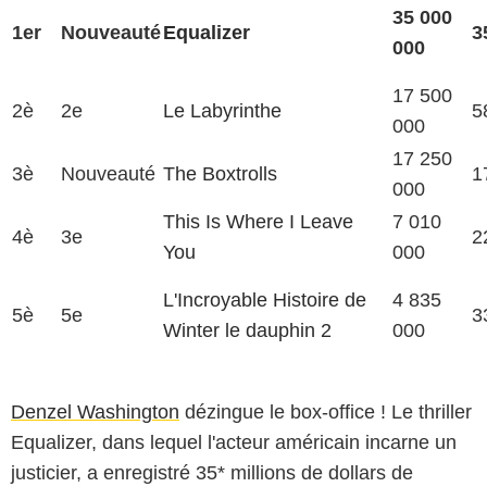
35 000
1er
Nouveauté
Equalizer
3
000
17 500
2è
2e
Le Labyrinthe
5
000
17 250
3è
Nouveauté
The Boxtrolls
1
000
This Is Where I Leave
7 010
4è
3e
2
You
000
L'Incroyable Histoire de
4 835
5è
5e
3
Winter le dauphin 2
000
Denzel Washington
dézingue le box-office ! Le thriller
Equalizer, dans lequel l'acteur américain incarne un
justicier, a enregistré 35* millions de dollars de