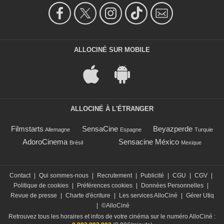
ALLOCINÉ SUR MOBILE
ALLOCINÉ À L'ÉTRANGER
Filmstarts
SensaCine
Beyazperde
Allemagne
Espagne
Turquie
AdoroCinema
Sensacine México
Brésil
Mexique
Contact
|
Qui sommes-nous
|
Recrutement
|
Publicité
|
CGU
|
CGV
|
Politique de cookies
|
Préférences cookies
|
Données Personnelles
|
Revue de presse
|
Charte d'écriture
|
Les services AlloCiné
|
Gérer Utiq
|
©AlloCiné
Retrouvez tous les horaires et infos de votre cinéma sur le numéro AlloCiné :