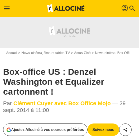
profil
menu
search
Accueil
News cinéma, films et séries TV
Actus Ciné
News cinéma: Box Office
B
Box-office US : Denzel
Washington et Equalizer
cartonnent !
Par
Clément Cuyer avec Box Office Mojo
— 29
sept. 2014 à 11:00
Universal Pictures International France / Sony Pictures Releasing France /
Ajoutez Allociné à vos sources préférées
Suivez-nous
Twentieth Century Fox France
Partag