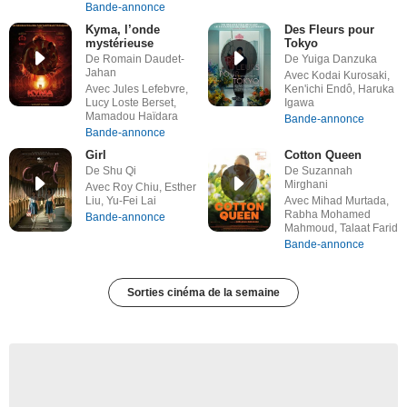
Bande-annonce
Kyma, l’onde
Des Fleurs pour
mystérieuse
Tokyo
De Romain Daudet-
De Yuiga Danzuka
Jahan
Avec Kodai Kurosaki,
Avec Jules Lefebvre,
Ken'ichi Endô, Haruka
Lucy Loste Berset,
Igawa
Mamadou Haïdara
Bande-annonce
Bande-annonce
Girl
Cotton Queen
De Shu Qi
De Suzannah
Mirghani
Avec Roy Chiu, Esther
Liu, Yu-Fei Lai
Avec Mihad Murtada,
Rabha Mohamed
Bande-annonce
Mahmoud, Talaat Farid
Bande-annonce
Sorties cinéma de la semaine