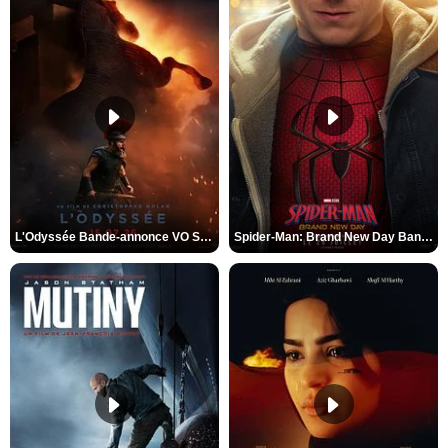
L'Odyssée Bande-annonce VO STFR
Spider-Man: Brand New Day Bande-annonce VO STFR