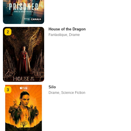
House of the Dragon
2
Fantastique
,
Drame
Silo
3
Drame
,
Science Fiction