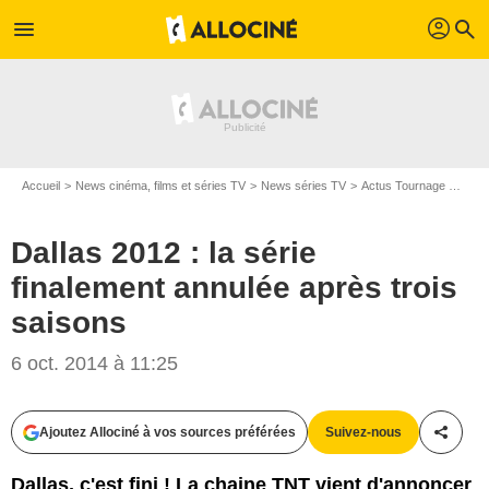
profil
menu
search
Accueil
News cinéma, films et séries TV
News séries TV
Actus Tournage Séries TV
Dallas 2012 : la série
finalement annulée après trois
saisons
6 oct. 2014 à 11:25
Ajoutez Allociné à vos sources préférées
Suivez-nous
Partag
Turner Network Television (TNT)
Dallas, c'est fini ! La chaine TNT vient d'annoncer