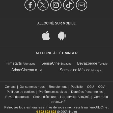
ALLOCINÉ SUR MOBILE
ALLOCINÉ À L'ÉTRANGER
Filmstarts
SensaCine
Beyazperde
Allemagne
Espagne
Turquie
AdoroCinema
Sensacine México
Brésil
Mexique
Contact
|
Qui sommes-nous
|
Recrutement
|
Publicité
|
CGU
|
CGV
|
Politique de cookies
|
Préférences cookies
|
Données Personnelles
|
Revue de presse
|
Charte d'écriture
|
Les services AlloCiné
|
Gérer Utiq
|
©AlloCiné
Retrouvez tous les horaires et infos de votre cinéma sur le numéro AlloCiné :
0 892 892 892
(0,90€/minute)