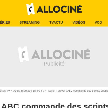
ÉRIES
STREAMING
TVACTU
VIDÉOS
VOD
éries TV
Actus Tournage Séries TV
Selfie, Forever : ABC commande des scripts suppl
 : ABC commande des script