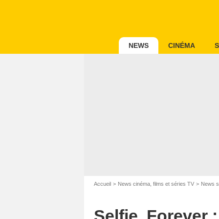
NEWS
CINÉMA
S
Accueil
News cinéma, films et séries TV
News s
Selfie, Forever