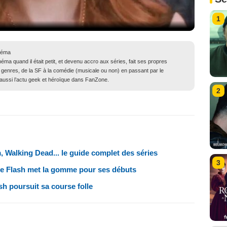
1
néma
ma quand il était petit, et devenu accro aux séries, fait ses propres
genres, de la SF à la comédie (musicale ou non) en passant par le
ue aussi l’actu geek et héroïque dans FanZone.
2
, Walking Dead... le guide complet des séries
3
he Flash met la gomme pour ses débuts
h poursuit sa course folle