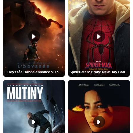
L'Odyssée Bande-annonce VO STFR
Spider-Man: Brand New Day Bande-annonce VO STFR