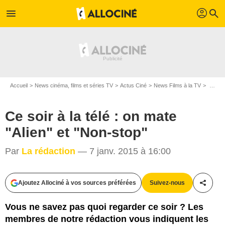
profil
menu
search
Accueil
News cinéma, films et séries TV
Actus Ciné
News Films à la TV
Ce soir à la télé : on mate "Alien" et "Non-stop"
Ce soir à la télé : on mate
"Alien" et "Non-stop"
Par
La rédaction
— 7 janv. 2015 à 16:00
Ajoutez Allociné à vos sources préférées
Suivez-nous
Partag
D.R.
Vous ne savez pas quoi regarder ce soir ? Les
membres de notre rédaction vous indiquent les