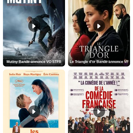
Mutiny Bande-annonce VO STFR
Le Triangle d'or Bande-annonce VF