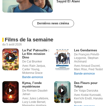
Sayyid El Alami
Dernières news cinéma
Films de la semaine
du 5 août 2026
La Pat' Patrouille :
Les Gendarmes
Le film mission
De François Prévôt-
Dino
Leygonie, Stephan
De Cal Brunker
Archinard
Avec Rain Janjua,
Avec Arnaud Ducret,
Carter Young,
Marc Riso, Fred Testot
Mckenna Grace
Bande-annonce
Bande-annonce
Kyma, l’onde
Des Fleurs pour
mystérieuse
Tokyo
De Romain Daudet-
De Yuiga Danzuka
Jahan
Avec Kodai Kurosaki,
Avec Jules Lefebvre,
Ken'ichi Endô, Haruka
Lucy Loste Berset,
Igawa
Mamadou Haïdara