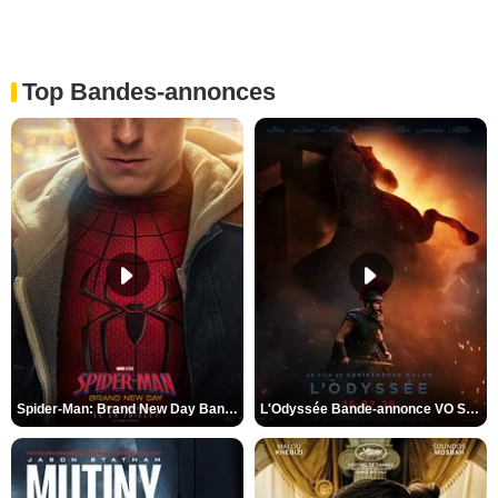
Top Bandes-annonces
Spider-Man: Brand New Day Bande-annonce VO STFR
L'Odyssée Bande-annonce VO STFR