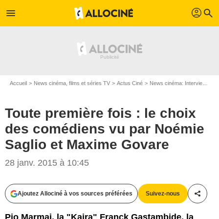
profil
menu
search
Accueil
News cinéma, films et séries TV
Actus Ciné
News cinéma: Interviews
T
Toute première fois : le choix
des comédiens vu par Noémie
Saglio et Maxime Govare
28 janv. 2015 à 10:45
Ajoutez Allociné à vos sources préférées
Suivez-nous
Partag
Pio Marmai, la "Kaira" Franck Gastambide, la