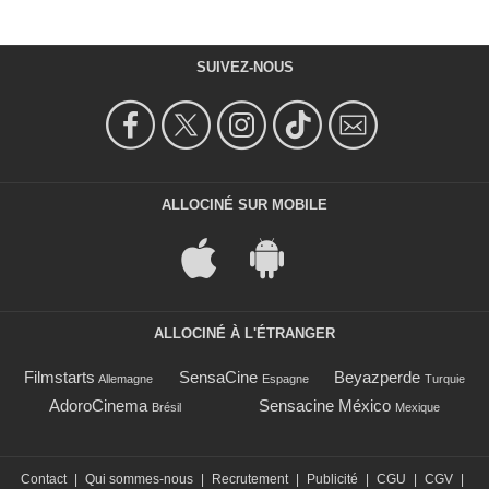
SUIVEZ-NOUS
ALLOCINÉ SUR MOBILE
ALLOCINÉ À L'ÉTRANGER
Filmstarts
SensaCine
Beyazperde
Allemagne
Espagne
Turquie
AdoroCinema
Sensacine México
Brésil
Mexique
Contact
|
Qui sommes-nous
|
Recrutement
|
Publicité
|
CGU
|
CGV
|