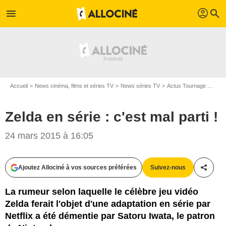
profil
menu
search
Accueil
News cinéma, films et séries TV
News séries TV
Actus Tournage Séries TV
Zelda en série : c'est mal parti !
24 mars 2015 à 16:05
Nintendo
Ajoutez Allociné à vos sources préférées
Suivez-nous
Partag
La rumeur selon laquelle le célèbre jeu vidéo
Zelda ferait l'objet d'une adaptation en série par
Netflix a été démentie par Satoru Iwata, le patron