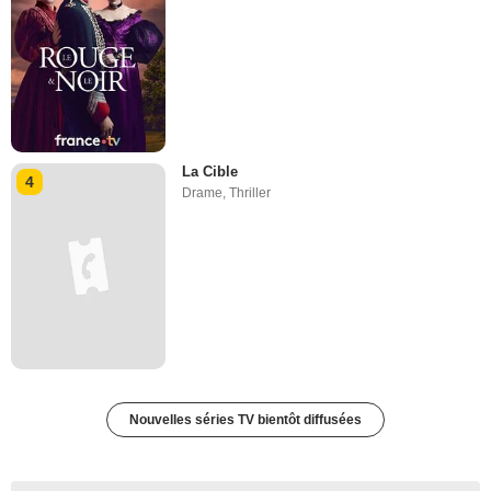
La Cible
4
Drame
,
Thriller
Nouvelles séries TV bientôt diffusées