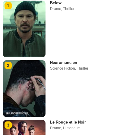
Below
1
Drame
,
Thriller
Neuromancien
2
Science Fiction
,
Thriller
Le Rouge et le Noir
3
Drame
,
Historique