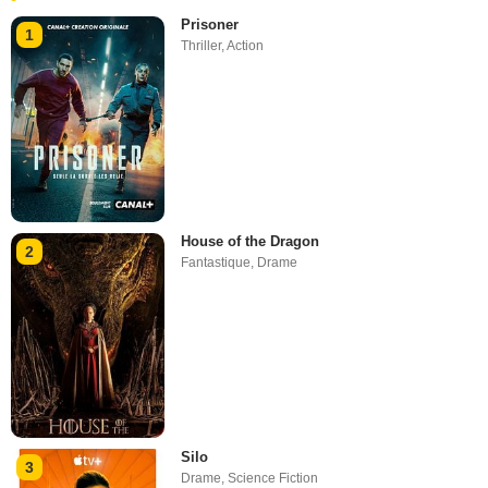
Prisoner
1
Thriller
,
Action
House of the Dragon
2
Fantastique
,
Drame
Silo
3
Drame
,
Science Fiction